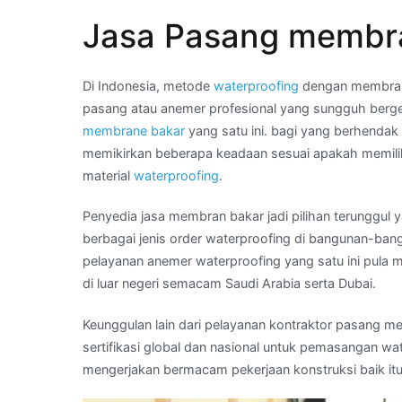
Wa
Jasa Pasang membra
Kami
:
harga
Di Indonesia, metode
waterproofing
dengan membrane
membran
pasang atau anemer profesional yang sungguh berge
waterproofing
membrane bakar
yang satu ini. bagi yang berhendak
di
memikirkan beberapa keadaan sesuai apakah memilik
Wilayah
material
waterproofing
.
KUPANG
Penyedia jasa membran bakar jadi pilihan terunggul 
berbagai jenis order waterproofing di bangunan-bang
pelayanan anemer waterproofing yang satu ini pula 
di luar negeri semacam Saudi Arabia serta Dubai.
Keunggulan lain dari pelayanan kontraktor pasang me
sertifikasi global dan nasional untuk pemasangan wat
mengerjakan bermacam pekerjaan konstruksi baik itu 