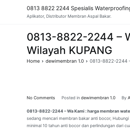
Skip
0813 8822 2244 Spesialis Waterproofi
to
Aplikator, Distributor Membran Aspal Bakar.
content
0813-8822-2244 – W
Wilayah KUPANG
Home
dewimembran 1.0
0813-8822-2244 –
on
No Comments
Posted in
dewimembran 1.0
By
A
0813-
0813-8822-2244 – Wa Kami : harga membran wate
8822-
sedang mencari membran bakar anti bocor, Hubungi 
2244
minimal 10 tahun anti bocor dan perlindungan dari cu
–