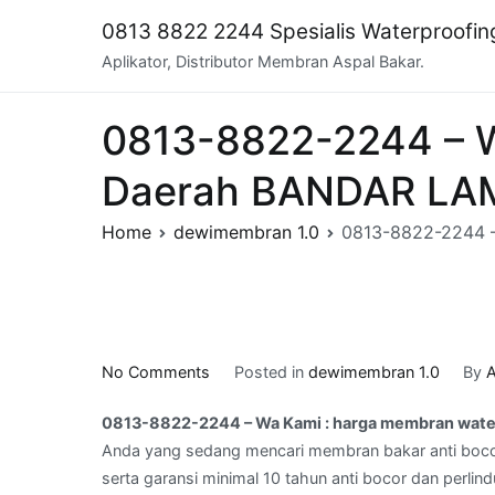
Skip
0813 8822 2244 Spesialis Waterproofi
to
Aplikator, Distributor Membran Aspal Bakar.
content
0813-8822-2244 – W
Daerah BANDAR L
Home
dewimembran 1.0
0813-8822-2244 
on
No Comments
Posted in
dewimembran 1.0
By
A
0813-
0813-8822-2244 – Wa Kami : harga membran wat
8822-
Anda yang sedang mencari membran bakar anti boco
2244
serta garansi minimal 10 tahun anti bocor dan perlin
–