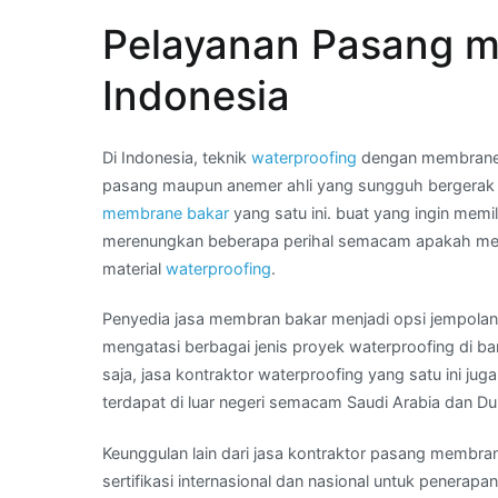
Wa
Pelayanan Pasang m
Kami
:
Indonesia
harga
membran
waterproofing
Di Indonesia, teknik
waterproofing
dengan membrane b
di
pasang maupun anemer ahli yang sungguh bergerak
Daerah
membrane bakar
yang satu ini. buat yang ingin mem
BANDAR
merenungkan beberapa perihal semacam apakah memili
LAMPUNG
material
waterproofing
.
Penyedia jasa membran bakar menjadi opsi jempolan
mengatasi berbagai jenis proyek waterproofing di b
saja, jasa kontraktor waterproofing yang satu ini j
terdapat di luar negeri semacam Saudi Arabia dan Du
Keunggulan lain dari jasa kontraktor pasang membra
sertifikasi internasional dan nasional untuk penerapa