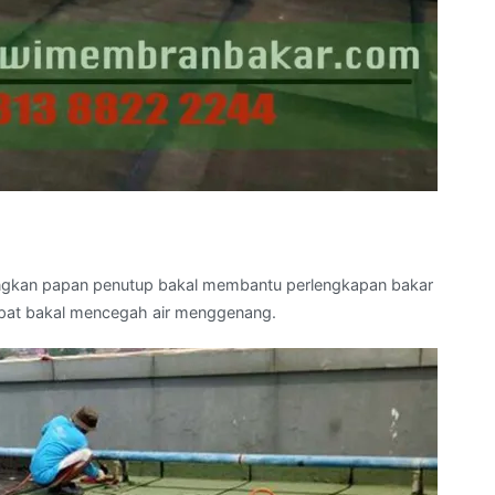
gkan papan penutup bakal membantu perlengkapan bakar
epat bakal mencegah air menggenang.