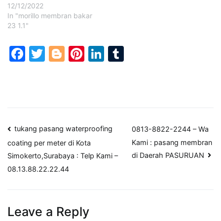
12/12/2022
In "morillo membran bakar
23 1.1"
Facebook
Twitter
Blogger
Pinterest
LinkedIn
Tumblr
Post
tukang pasang waterproofing
0813-8822-2244 – Wa
Kami : pasang membran
coating per meter ​di Kota
navigation
di Daerah PASURUAN
Simokerto,Surabaya ​: Telp Kami –
08.13.88.22.22.44
Leave a Reply