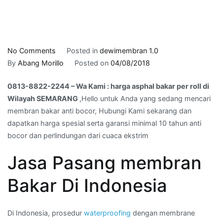
on
No Comments
Posted in
dewimembran 1.0
0813-
By
Abang Morillo
Posted on
04/08/2018
8822-
0813-8822-2244 – Wa Kami : harga asphal bakar per roll di
2244
Wilayah SEMARANG
,Hello untuk Anda yang sedang mencari
–
membran bakar anti bocor, Hubungi Kami sekarang dan
Wa
dapatkan harga spesial serta garansi minimal 10 tahun anti
Kami
bocor dan perlindungan dari cuaca ekstrim
:
harga
Jasa Pasang membran
asphal
bakar
Bakar Di Indonesia
per
roll
di
Di Indonesia, prosedur
waterproofing
dengan membrane