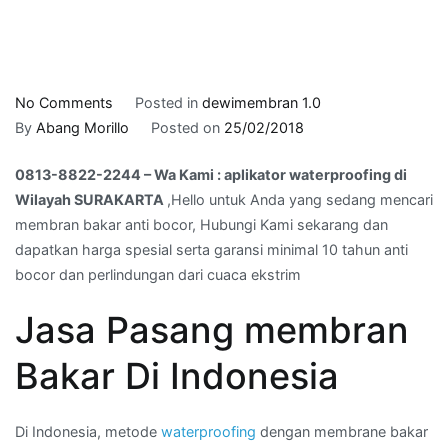
on
No Comments
Posted in
dewimembran 1.0
0813-
By
Abang Morillo
Posted on
25/02/2018
8822-
0813-8822-2244 – Wa Kami : aplikator waterproofing di
2244
Wilayah SURAKARTA
,Hello untuk Anda yang sedang mencari
–
membran bakar anti bocor, Hubungi Kami sekarang dan
Wa
dapatkan harga spesial serta garansi minimal 10 tahun anti
Kami
bocor dan perlindungan dari cuaca ekstrim
:
aplikator
Jasa Pasang membran
waterproofing
di
Bakar Di Indonesia
Wilayah
SURAKARTA
Di Indonesia, metode
waterproofing
dengan membrane bakar