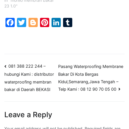
In "morillo membran bakar
23 1.0"
Facebook
Twitter
Blogger
Pinterest
LinkedIn
Tumblr
Post
081 388 222 244 –
Pasang Waterproofing Membrane
Bakar Di Kota Bergas
hubungi Kami : distributor
navigation
Kidul,Semarang,Jawa Tengah –
waterproofing membran
Telp Kami : 08 12 90 70 05 00
bakar di Daerah BEKASI
Leave a Reply
Your email address will not be published.
Required fields are