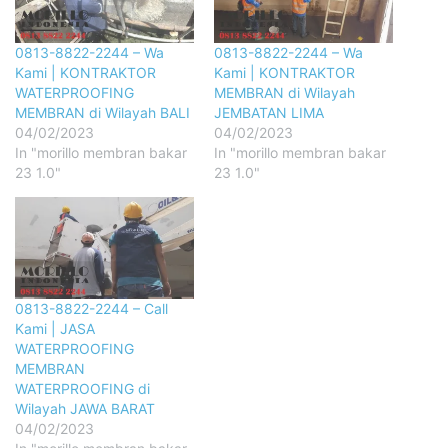
0813-8822-2244 – Wa
0813-8822-2244 – Wa
Kami | KONTRAKTOR
Kami | KONTRAKTOR
WATERPROOFING
MEMBRAN di Wilayah
MEMBRAN di Wilayah BALI
JEMBATAN LIMA
04/02/2023
04/02/2023
In "morillo membran bakar
In "morillo membran bakar
23 1.0"
23 1.0"
0813-8822-2244 – Call
Kami | JASA
WATERPROOFING
MEMBRAN
WATERPROOFING di
Wilayah JAWA BARAT
04/02/2023