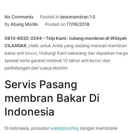
on
No Comments
Posted in
dewimembran 1.0
0813-
By
Abang Morillo
Posted on
17/06/2018
8822-
0813-8822-2244 – Telp Kami : tukang membran di Wilayah
2244
CILANDAK
,Hello untuk Anda yang sedang mencari membran
–
bakar anti bocor, Hubungi Kami sekarang dan dapatkan harga
Telp
spesial serta garansi minimal 10 tahun anti bocor dan
Kami
perlindungan dari cuaca ekstrim
:
tukang
Servis Pasang
membran
di
membran Bakar Di
Wilayah
CILANDAK
Indonesia
Di Indonesia, prosedur
waterproofing
dengan membrane