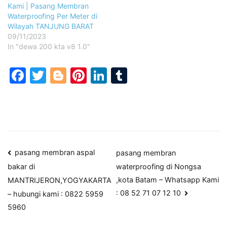
Kami | Pasang Membran
Waterproofing Per Meter di
Wilayah TANJUNG BARAT
09/11/2023
In "dewa 200 kta v8 1.0"
Facebook
Twitter
Blogger
Pinterest
LinkedIn
Tumblr
Post
pasang membran aspal
pasang membran
waterproofing di Nongsa
bakar di
navigation
,kota Batam – Whatsapp Kami
MANTRIJERON,YOGYAKARTA
: 08 52 71 07 12 10
– hubungi kami : 0822 5959
5960