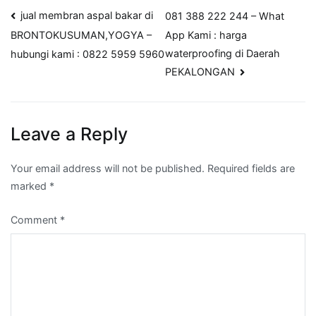
Post
jual membran aspal bakar di
081 388 222 244 – What
App Kami : harga
BRONTOKUSUMAN,YOGYA –
navigation
waterproofing di Daerah
hubungi kami : 0822 5959 5960
PEKALONGAN
Leave a Reply
Your email address will not be published.
Required fields are
marked
*
Comment
*