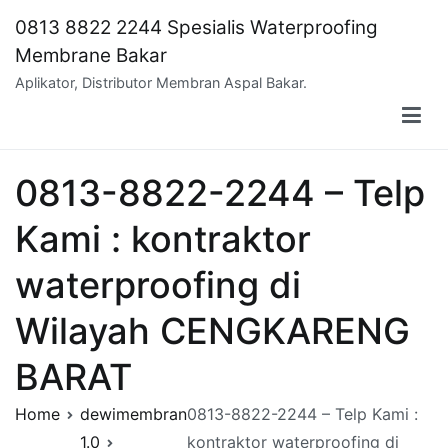
Skip
0813 8822 2244 Spesialis Waterproofing
to
Membrane Bakar
content
Aplikator, Distributor Membran Aspal Bakar.
0813-8822-2244 – Telp
Kami : kontraktor
waterproofing di
Wilayah CENGKARENG
BARAT
Home
dewimembran
0813-8822-2244 – Telp Kami :
1.0
kontraktor waterproofing di