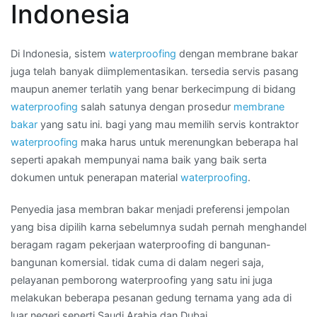
Indonesia
BARAT
Di Indonesia, sistem
waterproofing
dengan membrane bakar
juga telah banyak diimplementasikan. tersedia servis pasang
maupun anemer terlatih yang benar berkecimpung di bidang
waterproofing
salah satunya dengan prosedur
membrane
bakar
yang satu ini. bagi yang mau memilih servis kontraktor
waterproofing
maka harus untuk merenungkan beberapa hal
seperti apakah mempunyai nama baik yang baik serta
dokumen untuk penerapan material
waterproofing
.
Penyedia jasa membran bakar menjadi preferensi jempolan
yang bisa dipilih karna sebelumnya sudah pernah menghandel
beragam ragam pekerjaan waterproofing di bangunan-
bangunan komersial. tidak cuma di dalam negeri saja,
pelayanan pemborong waterproofing yang satu ini juga
melakukan beberapa pesanan gedung ternama yang ada di
luar negeri seperti Saudi Arabia dan Dubai.