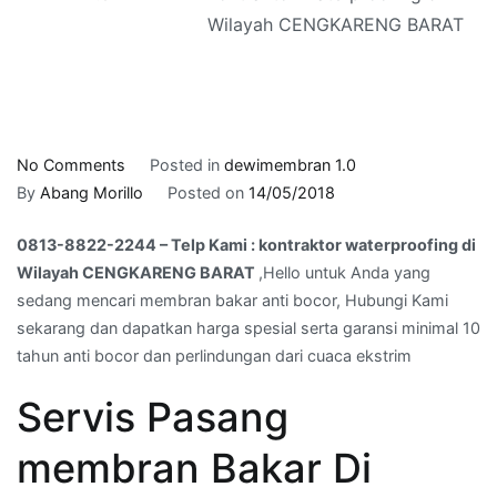
Wilayah CENGKARENG BARAT
on
No Comments
Posted in
dewimembran 1.0
0813-
By
Abang Morillo
Posted on
14/05/2018
8822-
0813-8822-2244 – Telp Kami : kontraktor waterproofing di
2244
Wilayah CENGKARENG BARAT
,Hello untuk Anda yang
–
sedang mencari membran bakar anti bocor, Hubungi Kami
Telp
sekarang dan dapatkan harga spesial serta garansi minimal 10
Kami
tahun anti bocor dan perlindungan dari cuaca ekstrim
:
kontraktor
Servis Pasang
waterproofing
di
membran Bakar Di
Wilayah
CENGKARENG