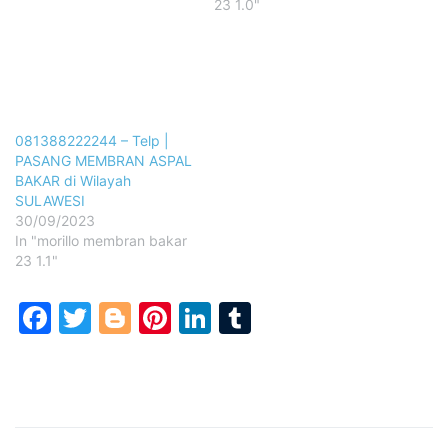
23 1.0"
081388222244 – Telp |
PASANG MEMBRAN ASPAL
BAKAR di Wilayah
SULAWESI
30/09/2023
In "morillo membran bakar
23 1.1"
Facebook
Twitter
Blogger
Pinterest
LinkedIn
Tumblr