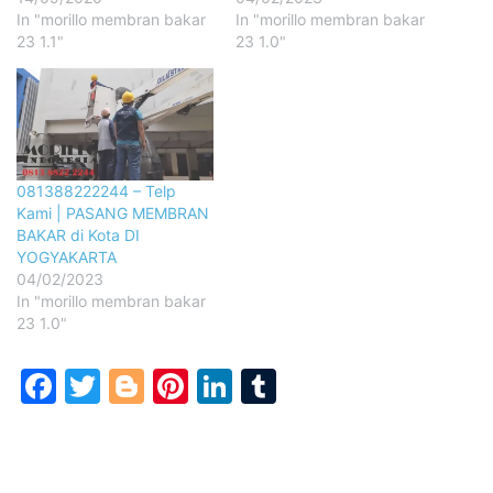
In "morillo membran bakar
In "morillo membran bakar
23 1.1"
23 1.0"
081388222244 – Telp
Kami | PASANG MEMBRAN
BAKAR di Kota DI
YOGYAKARTA
04/02/2023
In "morillo membran bakar
23 1.0"
Facebook
Twitter
Blogger
Pinterest
LinkedIn
Tumblr