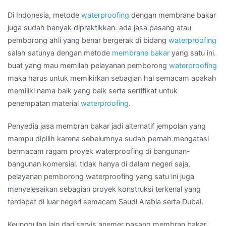
UTARA
Di Indonesia, metode
waterproofing
dengan membrane bakar
juga sudah banyak dipraktikkan. ada jasa pasang atau
pemborong ahli yang benar bergerak di bidang
waterproofing
salah satunya dengan metode
membrane bakar
yang satu ini.
buat yang mau memilah pelayanan pemborong
waterproofing
maka harus untuk memikirkan sebagian hal semacam apakah
memiliki nama baik yang baik serta sertifikat untuk
penempatan material
waterproofing
.
Penyedia jasa membran bakar jadi alternatif jempolan yang
mampu dipilih karena sebelumnya sudah pernah mengatasi
bermacam ragam proyek waterproofing di bangunan-
bangunan komersial. tidak hanya di dalam negeri saja,
pelayanan pemborong waterproofing yang satu ini juga
menyelesaikan sebagian proyek konstruksi terkenal yang
terdapat di luar negeri semacam Saudi Arabia serta Dubai.
Keunggulan lain dari servis anemer pasang membran bakar