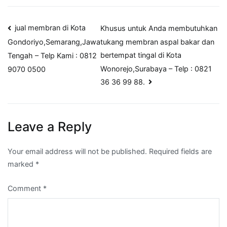
Post
jual membran di Kota
Khusus untuk Anda membutuhkan
tukang membran aspal bakar dan
Gondoriyo,Semarang,Jawa
navigation
bertempat tingal di Kota
Tengah – Telp Kami : 0812
Wonorejo,Surabaya – Telp : 0821
9070 0500
36 36 99 88.
Leave a Reply
Your email address will not be published.
Required fields are
marked
*
Comment
*