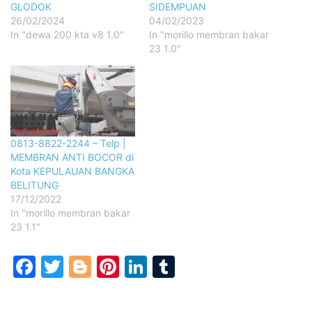
GLODOK
SIDEMPUAN
26/02/2024
04/02/2023
In "dewa 200 kta v8 1.0"
In "morillo membran bakar
23 1.0"
0813-8822-2244 – Telp |
MEMBRAN ANTI BOCOR di
Kota KEPULAUAN BANGKA
BELITUNG
17/12/2022
In "morillo membran bakar
23 1.1"
Facebook
Twitter
Blogger
Pinterest
LinkedIn
Tumblr