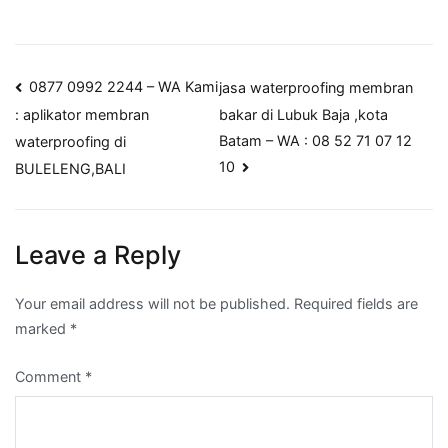
Post
0877 0992 2244 – WA Kami
jasa waterproofing membran
bakar di Lubuk Baja ,kota
: aplikator membran
navigation
Batam – WA : 08 52 71 07 12
waterproofing di
10
BULELENG,BALI
Leave a Reply
Your email address will not be published.
Required fields are
marked
*
Comment
*