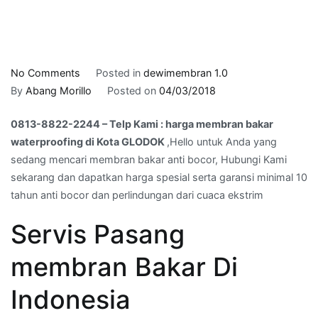
on
No Comments
Posted in
dewimembran 1.0
0813-
By
Abang Morillo
Posted on
04/03/2018
8822-
0813-8822-2244 – Telp Kami : harga membran bakar
2244
waterproofing di Kota GLODOK
,Hello untuk Anda yang
–
sedang mencari membran bakar anti bocor, Hubungi Kami
Telp
sekarang dan dapatkan harga spesial serta garansi minimal 10
Kami
tahun anti bocor dan perlindungan dari cuaca ekstrim
:
harga
Servis Pasang
membran
bakar
membran Bakar Di
waterproofing
di
Indonesia
Kota