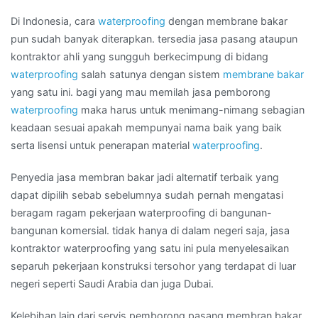
GLODOK
Di Indonesia, cara
waterproofing
dengan membrane bakar
pun sudah banyak diterapkan. tersedia jasa pasang ataupun
kontraktor ahli yang sungguh berkecimpung di bidang
waterproofing
salah satunya dengan sistem
membrane bakar
yang satu ini. bagi yang mau memilah jasa pemborong
waterproofing
maka harus untuk menimang-nimang sebagian
keadaan sesuai apakah mempunyai nama baik yang baik
serta lisensi untuk penerapan material
waterproofing
.
Penyedia jasa membran bakar jadi alternatif terbaik yang
dapat dipilih sebab sebelumnya sudah pernah mengatasi
beragam ragam pekerjaan waterproofing di bangunan-
bangunan komersial. tidak hanya di dalam negeri saja, jasa
kontraktor waterproofing yang satu ini pula menyelesaikan
separuh pekerjaan konstruksi tersohor yang terdapat di luar
negeri seperti Saudi Arabia dan juga Dubai.
Kelebihan lain dari servis pemborong pasang membran bakar