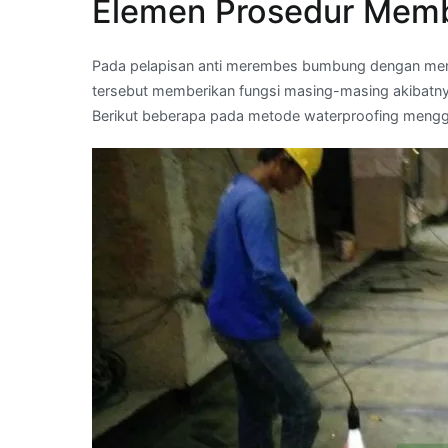
Elemen Prosedur Memb
Pada pelapisan anti merembes bumbung dengan membr
tersebut memberikan fungsi masing-masing akibatny
Berikut beberapa pada metode waterproofing meng