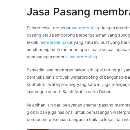
Telp
Jasa Pasang membra
Kami
:
harga
Di Indonesia, prosedur
waterproofing
dengan membran
membran
pasang atau pemborong berpengalaman yang sunggu
bakar
teknik
membrane bakar
yang satu ini. buat yang be
per
untuk mengindahkan beberapa situasi sesuai apakah
roll
pemasangan material
waterproofing
.
di
Daerah
Penyedia jasa membran bakar jadi opsi terunggul ya
CIPETE
beraneka jenis proyek waterproofing di bangunan-ban
UTARA
kontraktor waterproofing yang satu ini juga mengerj
luar negeri seperti Saudi Arabia serta Dubai.
Kelebihan lain dari pelayanan anemer pasang membran 
global dan juga nasional untuk pemasangan waterpro
bermacam pekerjaan bangunan baik itu lokal atau inte