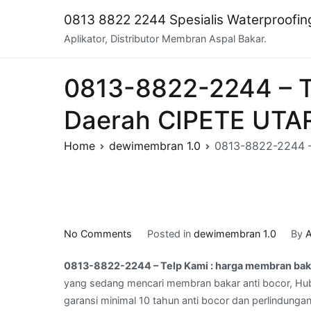
Skip
0813 8822 2244 Spesialis Waterproofi
to
Aplikator, Distributor Membran Aspal Bakar.
content
0813-8822-2244 – Te
Daerah CIPETE UTA
Home
dewimembran 1.0
0813-8822-2244 –
on
No Comments
Posted in
dewimembran 1.0
By
A
0813-
0813-8822-2244 – Telp Kami : harga membran baka
8822-
yang sedang mencari membran bakar anti bocor, Hub
2244
garansi minimal 10 tahun anti bocor dan perlindungan
–