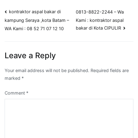
Post
kontraktor aspal bakar di
0813-8822-2244 – Wa
Kami : kontraktor aspal
kampung Seraya ,kota Batam –
navigation
bakar di Kota CIPULIR
WA Kami : 08 52 71 07 12 10
Leave a Reply
Your email address will not be published.
Required fields are
marked
*
Comment
*