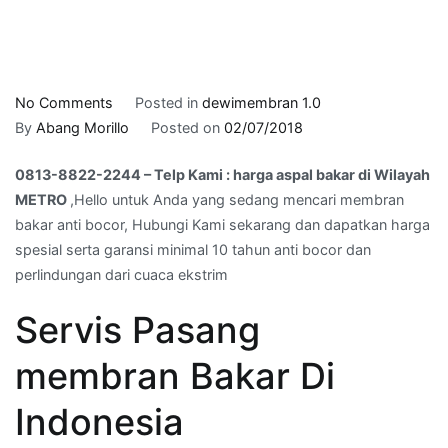
on
No Comments
Posted in
dewimembran 1.0
0813-
By
Abang Morillo
Posted on
02/07/2018
8822-
0813-8822-2244 – Telp Kami : harga aspal bakar di Wilayah
2244
METRO
,Hello untuk Anda yang sedang mencari membran
–
bakar anti bocor, Hubungi Kami sekarang dan dapatkan harga
Telp
spesial serta garansi minimal 10 tahun anti bocor dan
Kami
perlindungan dari cuaca ekstrim
:
harga
Servis Pasang
aspal
bakar
membran Bakar Di
di
Wilayah
Indonesia
METRO