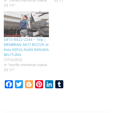
In "morillo membran bakar
23 1.1"
23 1.0"
0813-8822-2244 – Telp |
MEMBRAN ANTI BOCOR di
Kota KEPULAUAN BANGKA
BELITUNG
17/12/2022
In "morillo membran bakar
23 1.1"
Facebook
Twitter
Blogger
Pinterest
LinkedIn
Tumblr