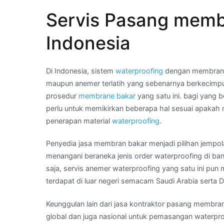
Telp
Servis Pasang memb
Kami
:
Indonesia
distributor
waterproofing
membran
Di Indonesia, sistem
waterproofing
dengan membrane 
di
maupun anemer terlatih yang sebenarnya berkecimp
Daerah
prosedur
membrane bakar
yang satu ini. bagi yang
YOGYAKARTA
perlu untuk memikirkan beberapa hal sesuai apakah
penerapan material
waterproofing
.
Penyedia jasa membran bakar menjadi pilihan jempol
menangani beraneka jenis order waterproofing di ba
saja, servis anemer waterproofing yang satu ini pun
terdapat di luar negeri semacam Saudi Arabia serta D
Keunggulan lain dari jasa kontraktor pasang membran 
global dan juga nasional untuk pemasangan waterpro