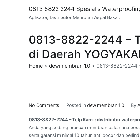
Skip
0813 8822 2244 Spesialis Waterproofi
to
Aplikator, Distributor Membran Aspal Bakar.
content
0813-8822-2244 – Te
di Daerah YOGYAK
Home
dewimembran 1.0
0813-8822-2244 –
on
No Comments
Posted in
dewimembran 1.0
By
A
0813-
0813-8822-2244 – Telp Kami : distributor wate
8822-
Anda yang sedang mencari membran bakar anti boco
2244
serta garansi minimal 10 tahun anti bocor dan perlin
–