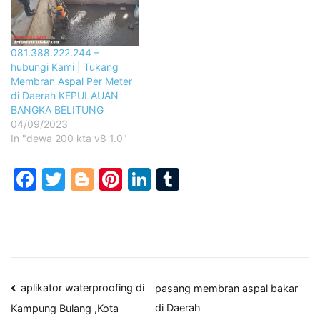
081.388.222.244 –
hubungi Kami | Tukang
Membran Aspal Per Meter
di Daerah KEPULAUAN
BANGKA BELITUNG
04/09/2023
In "dewa 200 kta v8 1.0"
Facebook
Twitter
Blogger
Pinterest
LinkedIn
Tumblr
Post
aplikator waterproofing di
pasang membran aspal bakar
di Daerah
Kampung Bulang ,Kota