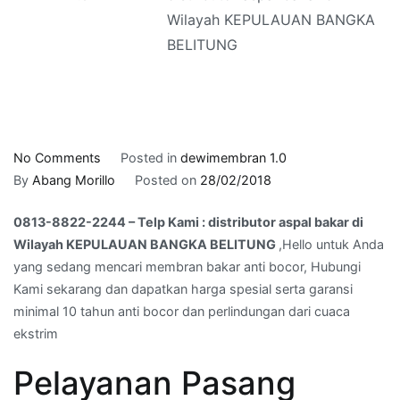
Wilayah KEPULAUAN BANGKA
BELITUNG
on
No Comments
Posted in
dewimembran 1.0
0813-
By
Abang Morillo
Posted on
28/02/2018
8822-
0813-8822-2244 – Telp Kami : distributor aspal bakar di
2244
Wilayah KEPULAUAN BANGKA BELITUNG
,Hello untuk Anda
–
yang sedang mencari membran bakar anti bocor, Hubungi
Telp
Kami sekarang dan dapatkan harga spesial serta garansi
Kami
minimal 10 tahun anti bocor dan perlindungan dari cuaca
:
ekstrim
distributor
aspal
Pelayanan Pasang
bakar