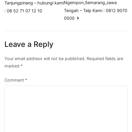
navigation
Ngempon,Semarang,Jawa
Tanjungpinang – hubungi kami
Tengah – Telp Kami : 0812 9070
: 08 52 71 07 12 10
0500
Leave a Reply
Your email address will not be published.
Required fields are
marked
*
Comment
*