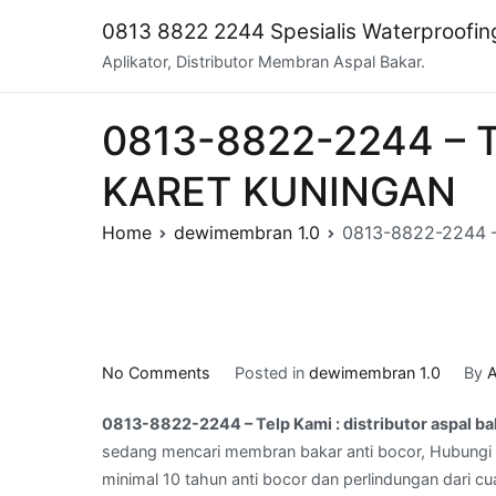
Skip
0813 8822 2244 Spesialis Waterproofi
to
Aplikator, Distributor Membran Aspal Bakar.
content
0813-8822-2244 – Tel
KARET KUNINGAN
Home
dewimembran 1.0
0813-8822-2244 – 
on
No Comments
Posted in
dewimembran 1.0
By
A
0813-
0813-8822-2244 – Telp Kami : distributor aspal 
8822-
sedang mencari membran bakar anti bocor, Hubungi 
2244
minimal 10 tahun anti bocor dan perlindungan dari cu
–