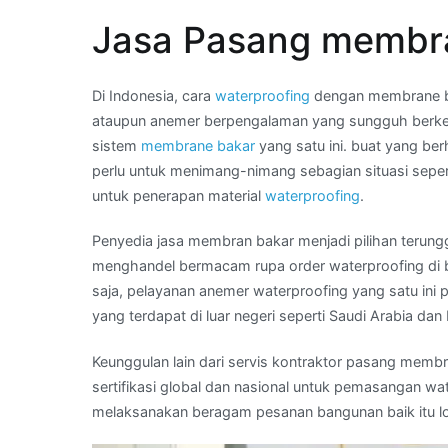
Telp
Jasa Pasang membra
Kami
:
distributor
Di Indonesia, cara
waterproofing
dengan membrane bak
aspal
ataupun anemer berpengalaman yang sungguh berk
bakar
sistem
membrane bakar
yang satu ini. buat yang b
di
perlu untuk menimang-nimang sebagian situasi seper
Kota
untuk penerapan material
waterproofing
.
KARET
KUNINGAN
Penyedia jasa membran bakar menjadi pilihan terung
menghandel bermacam rupa order waterproofing di 
saja, pelayanan anemer waterproofing yang satu ini
yang terdapat di luar negeri seperti Saudi Arabia dan
Keunggulan lain dari servis kontraktor pasang membr
sertifikasi global dan nasional untuk pemasangan wat
melaksanakan beragam pesanan bangunan baik itu lo