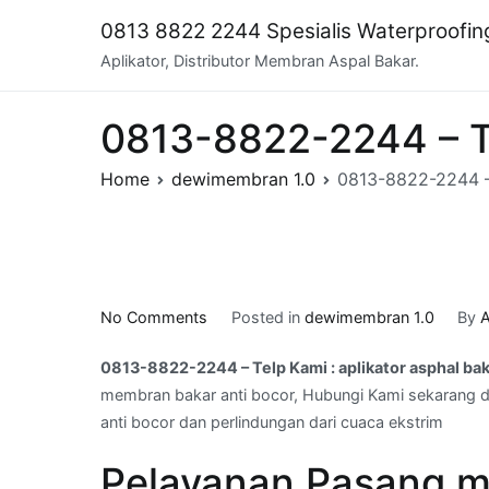
Skip
0813 8822 2244 Spesialis Waterproofi
to
Aplikator, Distributor Membran Aspal Bakar.
content
0813-8822-2244 – Te
Home
dewimembran 1.0
0813-8822-2244 – 
on
No Comments
Posted in
dewimembran 1.0
By
A
0813-
0813-8822-2244 – Telp Kami : aplikator asphal ba
8822-
membran bakar anti bocor, Hubungi Kami sekarang da
2244
anti bocor dan perlindungan dari cuaca ekstrim
–
Telp
Pelayanan Pasang m
Kami