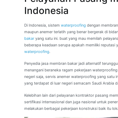
:
Indonesia
aplikator
asphal
bakar
Di Indonesia, sistem
waterproofing
dengan membrane 
di
maupun anemer terlatih yang benar bergerak di bid
Kota
bakar
yang satu ini. buat yang mau memilah pelay
TUAL
beberapa keadaan serupa apakah memiliki reputasi y
waterproofing
.
Penyedia jasa membran bakar jadi alternatif terungg
menangani beraneka ragam pekerjaan waterproofing 
negeri saja, servis anemer waterproofing yang satu 
yang terdapat di luar negeri semacam Saudi Arabia d
Kelebihan lain dari pelayanan kontraktor pasang memb
sertifikasi internasional dan juga nasional untuk pen
melakukan berbagai pekerjaan konstruksi baik itu lok