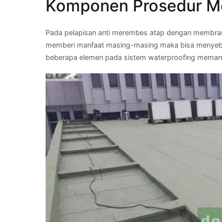
Komponen Prosedur M
Pada pelapisan anti merembes atap dengan membrane
memberi manfaat masing-masing maka bisa menyebabk
beberapa elemen pada sistem waterproofing meman