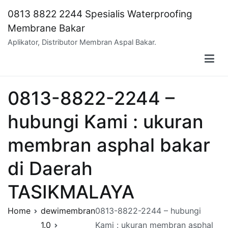
Skip
0813 8822 2244 Spesialis Waterproofing
to
Membrane Bakar
content
Aplikator, Distributor Membran Aspal Bakar.
0813-8822-2244 –
hubungi Kami : ukuran
membran asphal bakar
di Daerah
TASIKMALAYA
Home
dewimembran
0813-8822-2244 – hubungi
1.0
Kami : ukuran membran asphal