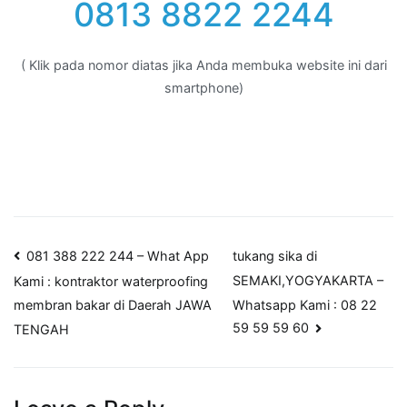
0813 8822 2244
( Klik pada nomor diatas jika Anda membuka website ini dari
smartphone)
Post
081 388 222 244 – What App
tukang sika di
SEMAKI,YOGYAKARTA –
Kami : kontraktor waterproofing
navigation
Whatsapp Kami : 08 22
membran bakar di Daerah JAWA
59 59 59 60
TENGAH