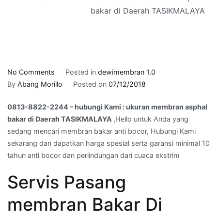
bakar di Daerah TASIKMALAYA
on
No Comments
Posted in
dewimembran 1.0
0813-
By
Abang Morillo
Posted on
07/12/2018
8822-
0813-8822-2244 – hubungi Kami : ukuran membran asphal
2244
bakar di Daerah TASIKMALAYA
,Hello untuk Anda yang
–
sedang mencari membran bakar anti bocor, Hubungi Kami
hubungi
sekarang dan dapatkan harga spesial serta garansi minimal 10
Kami
tahun anti bocor dan perlindungan dari cuaca ekstrim
:
ukuran
Servis Pasang
membran
asphal
membran Bakar Di
bakar
di