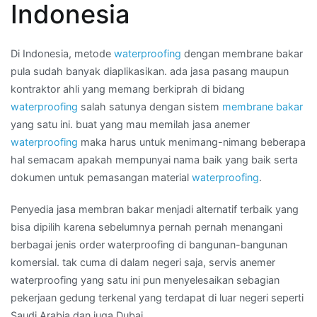
Indonesia
Daerah
TASIKMALAYA
Di Indonesia, metode
waterproofing
dengan membrane bakar
pula sudah banyak diaplikasikan. ada jasa pasang maupun
kontraktor ahli yang memang berkiprah di bidang
waterproofing
salah satunya dengan sistem
membrane bakar
yang satu ini. buat yang mau memilah jasa anemer
waterproofing
maka harus untuk menimang-nimang beberapa
hal semacam apakah mempunyai nama baik yang baik serta
dokumen untuk pemasangan material
waterproofing
.
Penyedia jasa membran bakar menjadi alternatif terbaik yang
bisa dipilih karena sebelumnya pernah pernah menangani
berbagai jenis order waterproofing di bangunan-bangunan
komersial. tak cuma di dalam negeri saja, servis anemer
waterproofing yang satu ini pun menyelesaikan sebagian
pekerjaan gedung terkenal yang terdapat di luar negeri seperti
Saudi Arabia dan juga Dubai.