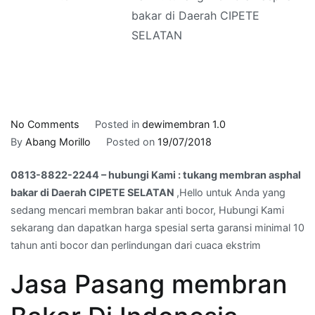
bakar di Daerah CIPETE
SELATAN
on
No Comments
Posted in
dewimembran 1.0
0813-
By
Abang Morillo
Posted on
19/07/2018
8822-
0813-8822-2244 – hubungi Kami : tukang membran asphal
2244
bakar di Daerah CIPETE SELATAN
,Hello untuk Anda yang
–
sedang mencari membran bakar anti bocor, Hubungi Kami
hubungi
sekarang dan dapatkan harga spesial serta garansi minimal 10
Kami
tahun anti bocor dan perlindungan dari cuaca ekstrim
:
tukang
Jasa Pasang membran
membran
asphal