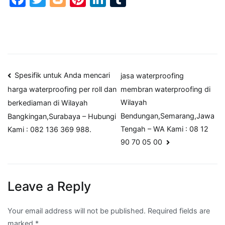
Post
Spesifik untuk Anda mencari
jasa waterproofing
membran waterproofing di
harga waterproofing per roll dan
navigation
Wilayah
berkediaman di Wilayah
Bendungan,Semarang,Jawa
Bangkingan,Surabaya – Hubungi
Tengah – WA Kami : 08 12
Kami : 082 136 369 988.
90 70 05 00
Leave a Reply
Your email address will not be published.
Required fields are
marked
*