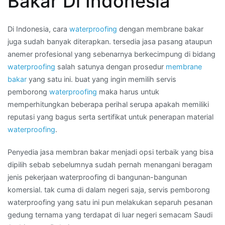
Bakar Di Indonesia
bakar
di
Daerah
Di Indonesia, cara
waterproofing
dengan membrane bakar
CIPETE
juga sudah banyak diterapkan. tersedia jasa pasang ataupun
SELATAN
anemer profesional yang sebenarnya berkecimpung di bidang
waterproofing
salah satunya dengan prosedur
membrane
bakar
yang satu ini. buat yang ingin memilih servis
pemborong
waterproofing
maka harus untuk
memperhitungkan beberapa perihal serupa apakah memiliki
reputasi yang bagus serta sertifikat untuk penerapan material
waterproofing
.
Penyedia jasa membran bakar menjadi opsi terbaik yang bisa
dipilih sebab sebelumnya sudah pernah menangani beragam
jenis pekerjaan waterproofing di bangunan-bangunan
komersial. tak cuma di dalam negeri saja, servis pemborong
waterproofing yang satu ini pun melakukan separuh pesanan
gedung ternama yang terdapat di luar negeri semacam Saudi