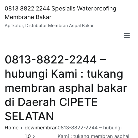
Skip
0813 8822 2244 Spesialis Waterproofing
to
Membrane Bakar
content
Aplikator, Distributor Membran Aspal Bakar.
0813-8822-2244 –
hubungi Kami : tukang
membran asphal bakar
di Daerah CIPETE
SELATAN
Home
dewimembran
0813-8822-2244 – hubungi
1.0
Kami : tukang membran asphal