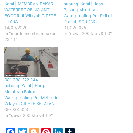
Kami | MEMBRAN BAKAR
hubungi Kami | Jasa
WATERPROOFING ANTI
Pasang Membran
BOCOR di Wilayah CIPETE
Waterproofing Per Roll di
UTARA
Daerah SORONG
14/09/2020
01/02/2025
In "morillo membran bakar
In "dewa 200 kta v8 1.0"
23 1.1"
081.388.222.244 –
hubungi Kami | Harga
Membran Bakar
Waterproofing Per Meter di
Wilayah CIPETE SELATAN
05/03/2023
In "dewa 200 kta v8 1.0"
Facebook
Twitter
Blogger
Pinterest
LinkedIn
Tumblr