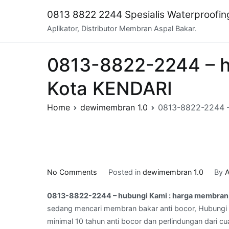
Skip
0813 8822 2244 Spesialis Waterproofi
to
Aplikator, Distributor Membran Aspal Bakar.
content
0813-8822-2244 – h
Kota KENDARI
Home
dewimembran 1.0
0813-8822-2244 –
on
No Comments
Posted in
dewimembran 1.0
By
A
0813-
0813-8822-2244 – hubungi Kami : harga membran 
8822-
sedang mencari membran bakar anti bocor, Hubungi 
2244
minimal 10 tahun anti bocor dan perlindungan dari cu
–