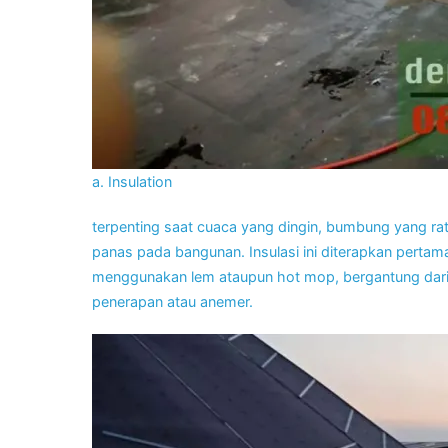
a. Insulation
terpenting saat cuaca yang dingin, bumbung yang ra
panas pada bangunan. Insulasi ini diterapkan perta
menggunakan lem ataupun hot mop, bergantung dari 
penerapan atau anemer.