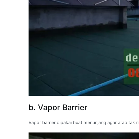
b. Vapor Barrier
Vapor barrier dipakai buat menunjang agar atap ta