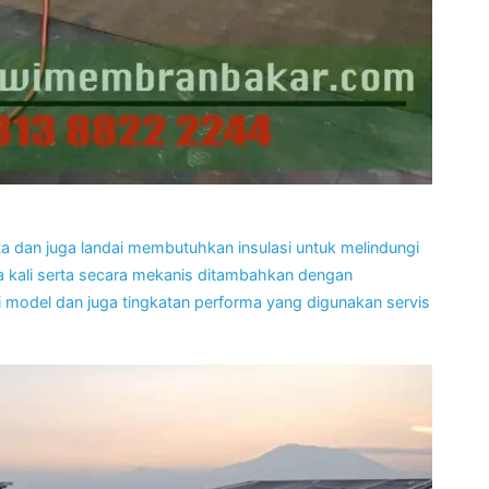
ta dan juga landai membutuhkan insulasi untuk melindungi
ma kali serta secara mekanis ditambahkan dengan
model dan juga tingkatan performa yang digunakan servis