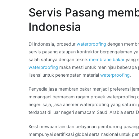
hubungi
Servis Pasang memb
Kami
:
Indonesia
harga
membran
per
Di Indonesia, prosedur
waterproofing
dengan membran
meter
servis pasang ataupun kontraktor berpengalaman y
di
salah satunya dengan teknik
membrane bakar
yang s
Kota
waterproofing
maka mesti untuk meninjau beberapa pe
KENDARI
lisensi untuk penempatan material
waterproofing
.
Penyedia jasa membran bakar menjadi preferensi jem
menangani bermacam ragam proyek waterproofing di
negeri saja, jasa anemer waterproofing yang satu i
terdapat di luar negeri semacam Saudi Arabia serta D
Keistimewaan lain dari pelayanan pemborong pasang 
mempunyai sertifikasi global serta nasional untuk p