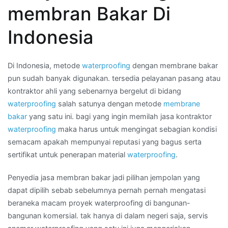
waterproofing
membran Bakar Di
per
meter
Indonesia
di
Kota
MEDAN
Di Indonesia, metode
waterproofing
dengan membrane bakar
pun sudah banyak digunakan. tersedia pelayanan pasang atau
kontraktor ahli yang sebenarnya bergelut di bidang
waterproofing
salah satunya dengan metode
membrane
bakar
yang satu ini. bagi yang ingin memilah jasa kontraktor
waterproofing
maka harus untuk mengingat sebagian kondisi
semacam apakah mempunyai reputasi yang bagus serta
sertifikat untuk penerapan material
waterproofing
.
Penyedia jasa membran bakar jadi pilihan jempolan yang
dapat dipilih sebab sebelumnya pernah pernah mengatasi
beraneka macam proyek waterproofing di bangunan-
bangunan komersial. tak hanya di dalam negeri saja, servis