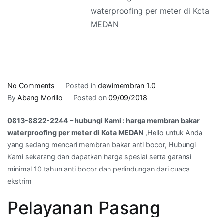
waterproofing per meter di Kota
MEDAN
on
No Comments
Posted in
dewimembran 1.0
0813-
By
Abang Morillo
Posted on
09/09/2018
8822-
0813-8822-2244 – hubungi Kami : harga membran bakar
2244
waterproofing per meter di Kota MEDAN
,Hello untuk Anda
–
yang sedang mencari membran bakar anti bocor, Hubungi
hubungi
Kami sekarang dan dapatkan harga spesial serta garansi
Kami
minimal 10 tahun anti bocor dan perlindungan dari cuaca
:
ekstrim
harga
membran
Pelayanan Pasang
bakar