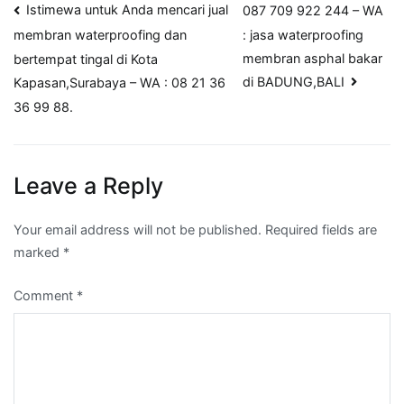
Post
Istimewa untuk Anda mencari jual
087 709 922 244 – WA
: jasa waterproofing
membran waterproofing dan
navigation
membran asphal bakar
bertempat tingal di Kota
di BADUNG,BALI
Kapasan,Surabaya – WA : 08 21 36
36 99 88.
Leave a Reply
Your email address will not be published.
Required fields are
marked
*
Comment
*