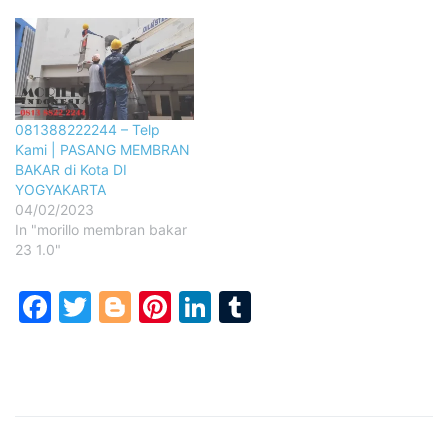
081388222244 – Telp
Kami | PASANG MEMBRAN
BAKAR di Kota DI
YOGYAKARTA
04/02/2023
In "morillo membran bakar
23 1.0"
Facebook
Twitter
Blogger
Pinterest
LinkedIn
Tumblr