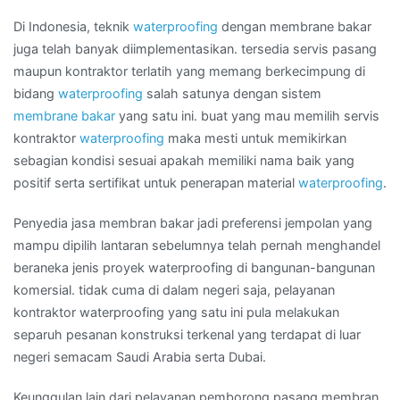
BARAT
Di Indonesia, teknik
waterproofing
dengan membrane bakar
juga telah banyak diimplementasikan. tersedia servis pasang
maupun kontraktor terlatih yang memang berkecimpung di
bidang
waterproofing
salah satunya dengan sistem
membrane bakar
yang satu ini. buat yang mau memilih servis
kontraktor
waterproofing
maka mesti untuk memikirkan
sebagian kondisi sesuai apakah memiliki nama baik yang
positif serta sertifikat untuk penerapan material
waterproofing
.
Penyedia jasa membran bakar jadi preferensi jempolan yang
mampu dipilih lantaran sebelumnya telah pernah menghandel
beraneka jenis proyek waterproofing di bangunan-bangunan
komersial. tidak cuma di dalam negeri saja, pelayanan
kontraktor waterproofing yang satu ini pula melakukan
separuh pesanan konstruksi terkenal yang terdapat di luar
negeri semacam Saudi Arabia serta Dubai.
Keunggulan lain dari pelayanan pemborong pasang membran