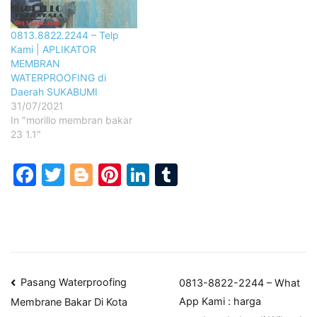
0813.8822.2244 – Telp
Kami | APLIKATOR
MEMBRAN
WATERPROOFING di
Daerah SUKABUMI
31/07/2021
In "morillo membran bakar
23 1.1"
Facebook
Twitter
Blogger
Pinterest
LinkedIn
Tumblr
Post
Pasang Waterproofing
0813-8822-2244 – What
App Kami : harga
Membrane Bakar Di Kota
navigation