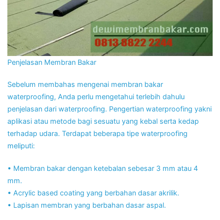
Penjelasan Membran Bakar
Sebelum membahas mengenai membran bakar
waterproofing, Anda perlu mengetahui terlebih dahulu
penjelasan dari waterproofing. Pengertian waterproofing yakni
aplikasi atau metode bagi sesuatu yang kebal serta kedap
terhadap udara. Terdapat beberapa tipe waterproofing
meliputi:
• Membran bakar dengan ketebalan sebesar 3 mm atau 4
mm.
• Acrylic based coating yang berbahan dasar akrilik.
• Lapisan membran yang berbahan dasar aspal.