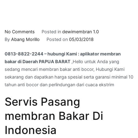
on
No Comments
Posted in
dewimembran 1.0
0813-
By
Abang Morillo
Posted on
05/03/2018
8822-
0813-8822-2244 – hubungi Kami : aplikator membran
2244
bakar di Daerah PAPUA BARAT
,Hello untuk Anda yang
–
sedang mencari membran bakar anti bocor, Hubungi Kami
hubungi
sekarang dan dapatkan harga spesial serta garansi minimal 10
Kami
tahun anti bocor dan perlindungan dari cuaca ekstrim
:
aplikator
Servis Pasang
membran
bakar
membran Bakar Di
di
Daerah
Indonesia
PAPUA