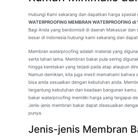
Call
Kami
Hubungi Kami sekarang dan dapatkan harga spesial 
|
WATERPROOFING MEMBRAN WATERPROOFING di 
JASA
Bagi Anda yang berdomisili di daerah Makassar dan s
WATERPROOFING
besar di Indonesia.hubungi kami sekarang dan dapa
MEMBRAN
WATERPROOFING
Membran waterproofing adalah material yang diguna
di
serta tahan lama. Membran bakar pula sering digun
Wilayah
hingga keretakan yang terjadi pada atap ataupun din
JAWA
Namun demikian, kita juga mesti memahami bahwa 
BARAT
bisa anda sesuaikan dengan kebutuhan anda. Membr
tergantung kebutuhan dan keadaan bangunan kamu. ak
bakar waterproofing memiliki harga yang tergapai den
Jenis-jenis membran bakar dapat disesuaikan deng
punya.
Jenis-jenis Membran Ba