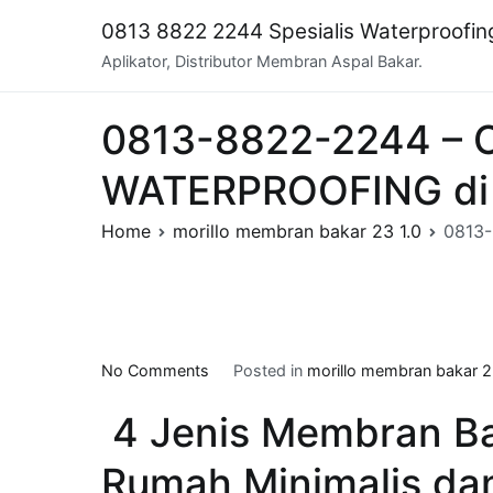
Skip
0813 8822 2244 Spesialis Waterproofi
to
Aplikator, Distributor Membran Aspal Bakar.
content
0813-8822-2244 – 
WATERPROOFING di
Home
morillo membran bakar 23 1.0
0813
on
No Comments
Posted in
morillo membran bakar 2
0813-
4 Jenis Membran Ba
8822-
2244
Rumah Minimalis da
–