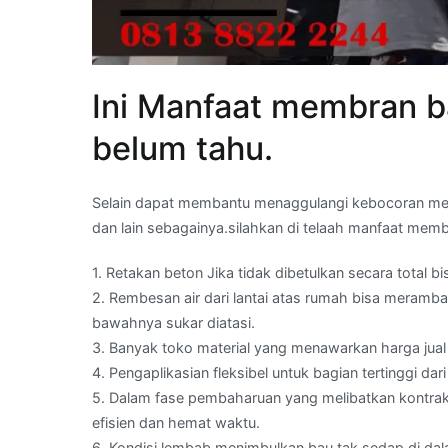
Ini Manfaat membran 
belum tahu.
Selain dapat membantu menaggulangi kebocoran m
dan lain sebagainya.silahkan di telaah manfaat memb
1. Retakan beton Jika tidak dibetulkan secara total
2. Rembesan air dari lantai atas rumah bisa meramba
bawahnya sukar diatasi.
3. Banyak toko material yang menawarkan harga jua
4. Pengaplikasian fleksibel untuk bagian tertinggi 
5. Dalam fase pembaharuan yang melibatkan kontrakt
efisien dan hemat waktu.
6. Kondisi lembab menimbulkan bau tak sedap di dal