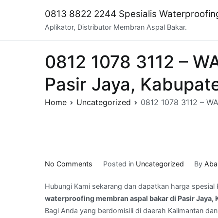
Skip
0813 8822 2244 Spesialis Waterproofi
to
Aplikator, Distributor Membran Aspal Bakar.
content
0812 1078 3112 – WA
Pasir Jaya, Kabupat
Home
Uncategorized
0812 1078 3112 – WA
on
No Comments
Posted in
Uncategorized
By
Aba
0812
Hubungi Kami sekarang dan dapatkan harga spesial 
1078
waterproofing membran aspal bakar di Pasir Jaya
3112
Bagi Anda yang berdomisili di daerah Kalimantan dan
–