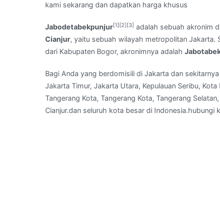
kami sekarang dan dapatkan harga khusus
WA
:
[1]
[2]
[3]
Jabodetabekpunjur
adalah sebuah akronim d
jasa
Cianjur
, yaitu sebuah wilayah metropolitan Jakart
waterproofing
dari Kabupaten Bogor, akronimnya adalah
Jabotabe
membran
aspal
Bagi Anda yang berdomisili di Jakarta dan sekitarnya 
bakar
Jakarta Timur, Jakarta Utara, Kepulauan Seribu, Kot
di
Tangerang Kota, Tangerang Kota, Tangerang Selatan, 
Pasir
Cianjur.dan seluruh kota besar di Indonesia.hubung
Jaya,
Kabupaten
Tangerang