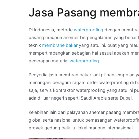
–
Jasa Pasang membra
What
App
Kami
Di Indonesia, metode
waterproofing
dengan membrane 
:
pasang maupun anemer berpengalaman yang benar b
membran
teknik
membrane bakar
yang satu ini. buat yang mau
bakar
mempertimbangkan sebagian hal sesuai apakah memi
waterproofing
penerapan material
waterproofing
.
anti
bocor
Penyedia jasa membran bakar jadi pilihan jempolan 
di
menangani beragam ragam order waterproofing di ba
Wilayah
saja, servis kontraktor waterproofing yang satu in
MADIUN
ada di luar negeri seperti Saudi Arabia serta Dubai.
Kelebihan lain dari pelayanan anemer pasang membran
global serta nasional untuk pemasangan waterproofi
proyek gedung baik itu lokal maupun internasional.