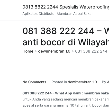
Skip
0813 8822 2244 Spesialis Waterproofi
to
Aplikator, Distributor Membran Aspal Bakar.
content
081 388 222 244 – 
anti bocor di Wilay
Home
dewimembran 1.0
081 388 222 244 
on
No Comments
Posted in
dewimembran 1.0
By
A
081
081 388 222 244 – What App Kami : membran bakar
388
untuk Anda yang sedang mencari membran bakar ant
222
spesial serta garansi minimal 10 tahun anti bocor da
244