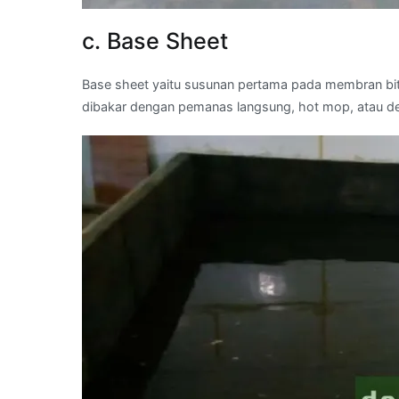
c. Base Sheet
Base sheet yaitu susunan pertama pada membran bit
dibakar dengan pemanas langsung, hot mop, atau d