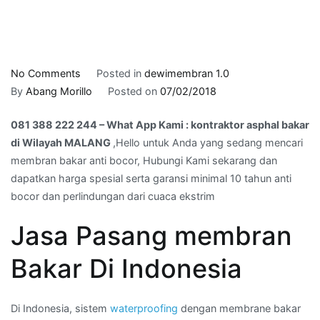
on
No Comments
Posted in
dewimembran 1.0
081
By
Abang Morillo
Posted on
07/02/2018
388
081 388 222 244 – What App Kami : kontraktor asphal bakar
222
di Wilayah MALANG
,Hello untuk Anda yang sedang mencari
244
membran bakar anti bocor, Hubungi Kami sekarang dan
–
dapatkan harga spesial serta garansi minimal 10 tahun anti
What
bocor dan perlindungan dari cuaca ekstrim
App
Kami
Jasa Pasang membran
:
kontraktor
Bakar Di Indonesia
asphal
bakar
di
Di Indonesia, sistem
waterproofing
dengan membrane bakar