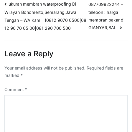
Post
ukuran membran waterproofing Di
087709922244 –
telepon : harga
Wilayah Bonomerto,Semarang,Jawa
navigation
membran bakar di
Tengah – WA Kami : {0812 9070 0500|08
GIANYAR,BALI
12 90 70 05 00|081 290 700 500
Leave a Reply
Your email address will not be published.
Required fields are
marked
*
Comment
*