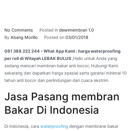
on
No Comments
Posted in
dewimembran 1.0
081
By
Abang Morillo
Posted on
03/01/2018
388
081 388 222 244 – What App Kami : harga waterproofing
222
per roll di Wilayah LEBAK BULUS
,Hello untuk Anda yang
244
sedang mencari membran bakar anti bocor, Hubungi Kami
–
sekarang dan dapatkan harga spesial serta garansi minimal 10
What
tahun anti bocor dan perlindungan dari cuaca ekstrim
App
Kami
Jasa Pasang membran
:
harga
Bakar Di Indonesia
waterproofing
per
roll
Di Indonesia, cara
waterproofing
dengan membrane bakar