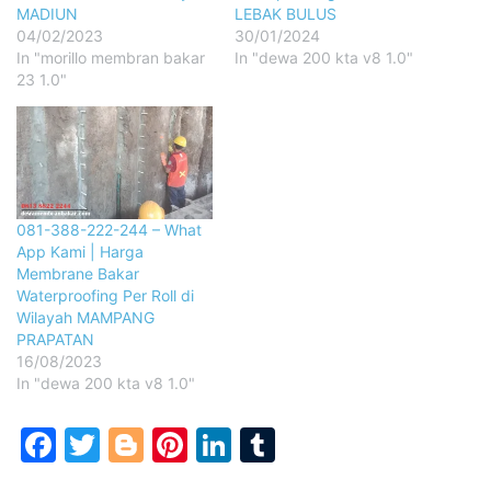
MADIUN
LEBAK BULUS
04/02/2023
30/01/2024
In "morillo membran bakar
In "dewa 200 kta v8 1.0"
23 1.0"
081-388-222-244 – What
App Kami | Harga
Membrane Bakar
Waterproofing Per Roll di
Wilayah MAMPANG
PRAPATAN
16/08/2023
In "dewa 200 kta v8 1.0"
Facebook
Twitter
Blogger
Pinterest
LinkedIn
Tumblr