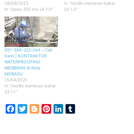
08/09/2023
In "morillo membran bakar
In "dewa 200 kta v8 1.0"
23 1.0"
081-388-222-244 – Call
Kami | KONTRAKTOR
WATERPROOFING
MEMBRAN di Kota
MOBAGU
15/04/2021
In "morillo membran bakar
23 1.1"
Facebook
Twitter
Blogger
Pinterest
LinkedIn
Tumblr