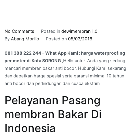
on
No Comments
Posted in
dewimembran 1.0
081
By
Abang Morillo
Posted on
05/03/2018
388
081 388 222 244 – What App Kami : harga waterproofing
222
per meter di Kota SORONG
,Hello untuk Anda yang sedang
244
mencari membran bakar anti bocor, Hubungi Kami sekarang
–
dan dapatkan harga spesial serta garansi minimal 10 tahun
What
anti bocor dan perlindungan dari cuaca ekstrim
App
Kami
Pelayanan Pasang
:
harga
membran Bakar Di
waterproofing
per
Indonesia
meter