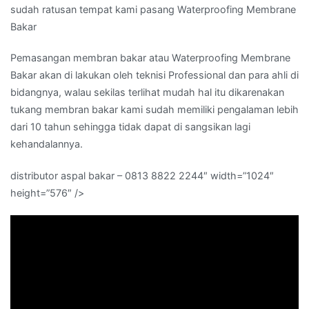
sudah ratusan tempat kami pasang Waterproofing Membrane
Bakar
Pemasangan membran bakar atau Waterproofing Membrane
Bakar akan di lakukan oleh teknisi Professional dan para ahli di
bidangnya, walau sekilas terlihat mudah hal itu dikarenakan
tukang membran bakar kami sudah memiliki pengalaman lebih
dari 10 tahun sehingga tidak dapat di sangsikan lagi
kehandalannya.
distributor aspal bakar – 0813 8822 2244″ width=”1024″
height=”576″ />