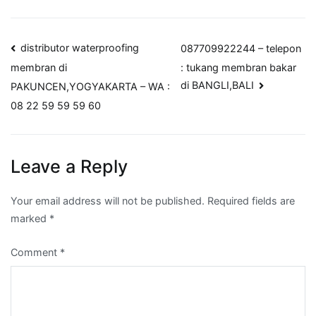
Post
distributor waterproofing
087709922244 – telepon
: tukang membran bakar
membran di
navigation
di BANGLI,BALI
PAKUNCEN,YOGYAKARTA – WA :
08 22 59 59 59 60
Leave a Reply
Your email address will not be published.
Required fields are
marked
*
Comment
*