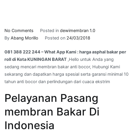
on
No Comments
Posted in
dewimembran 1.0
081
By
Abang Morillo
Posted on
24/03/2018
388
081 388 222 244 – What App Kami : harga asphal bakar per
222
roll di Kota KUNINGAN BARAT
,Hello untuk Anda yang
244
sedang mencari membran bakar anti bocor, Hubungi Kami
–
sekarang dan dapatkan harga spesial serta garansi minimal 10
What
tahun anti bocor dan perlindungan dari cuaca ekstrim
App
Kami
Pelayanan Pasang
:
harga
membran Bakar Di
asphal
bakar
Indonesia
per