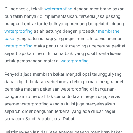
roll
di
Di Indonesia, teknik
waterproofing
dengan membrane bakar
Kota
pun telah banyak diimplementasikan. tersedia jasa pasang
KUNINGAN
maupun kontraktor terlatih yang memang bergelut di bidang
BARAT
waterproofing
salah satunya dengan prosedur
membrane
bakar
yang satu ini. bagi yang ingin memilah servis anemer
waterproofing
maka perlu untuk mengingat beberapa perihal
seperti apakah memiliki nama baik yang positif serta lisensi
untuk pemasangan material
waterproofing
.
Penyedia jasa membran bakar menjadi opsi terunggul yang
dapat dipilih lantaran sebelumnya telah pernah menghandel
beraneka macam pekerjaan waterproofing di bangunan-
bangunan komersial. tak cuma di dalam negeri saja, servis
anemer waterproofing yang satu ini juga menyelesaikan
separuh order bangunan terkenal yang ada di luar negeri
semacam Saudi Arabia serta Dubai.
Keistimewaan lain dari jasa anemer pasang membran bakar