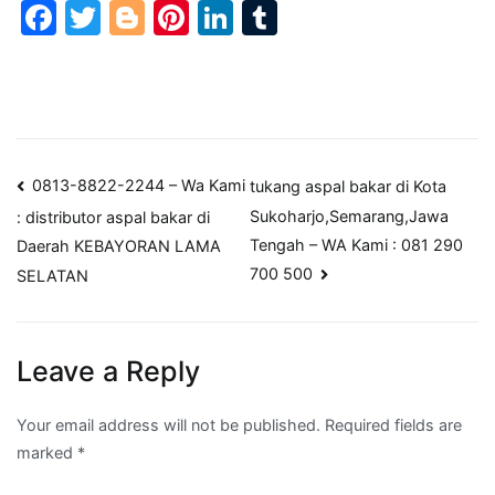
Facebook
Twitter
Blogger
Pinterest
LinkedIn
Tumblr
Post
0813-8822-2244 – Wa Kami
tukang aspal bakar di Kota
Sukoharjo,Semarang,Jawa
: distributor aspal bakar di
navigation
Tengah – WA Kami : 081 290
Daerah KEBAYORAN LAMA
700 500
SELATAN
Leave a Reply
Your email address will not be published.
Required fields are
marked
*