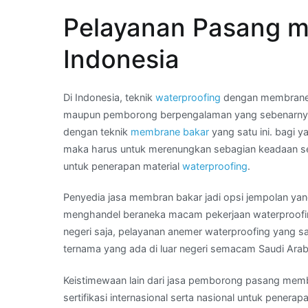
–
Pelayanan Pasang m
What
App
Indonesia
Kami
:
aplikator
Di Indonesia, teknik
waterproofing
dengan membrane b
membran
maupun pemborong berpengalaman yang sebenarnya
bakar
dengan teknik
membrane bakar
yang satu ini. bagi
di
maka harus untuk merenungkan sebagian keadaan ser
Daerah
untuk penerapan material
waterproofing
.
JAKARTA
Penyedia jasa membran bakar jadi opsi jempolan ya
TIMUR
menghandel beraneka macam pekerjaan waterproofin
negeri saja, pelayanan anemer waterproofing yang sa
ternama yang ada di luar negeri semacam Saudi Arab
Keistimewaan lain dari jasa pemborong pasang memb
sertifikasi internasional serta nasional untuk penera