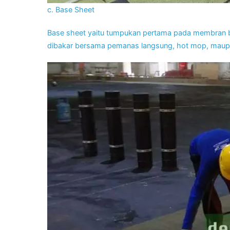
c. Base Sheet
Base sheet yaitu tumpukan pertama pada membran bit
dibakar bersama pemanas langsung, hot mop, maup