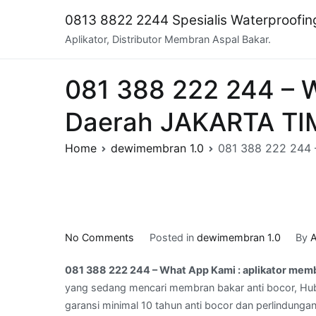
Skip
0813 8822 2244 Spesialis Waterproofi
to
Aplikator, Distributor Membran Aspal Bakar.
content
081 388 222 244 – W
Daerah JAKARTA T
Home
dewimembran 1.0
081 388 222 244 
on
No Comments
Posted in
dewimembran 1.0
By
A
081
081 388 222 244 – What App Kami : aplikator me
388
yang sedang mencari membran bakar anti bocor, Hub
222
garansi minimal 10 tahun anti bocor dan perlindungan
244