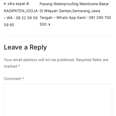
Post
sika aspal di
Pasang Waterproofing Membrane Bakar
Di Wilayah Gentan,Semarang,Jawa
KADIPATEN,JOGJA
navigation
Tengah – Whats App Kami : 081 290 700
– WA : 08 22 59 59
500
59 60
Leave a Reply
Your email address will not be published.
Required fields are
marked
*
Comment
*