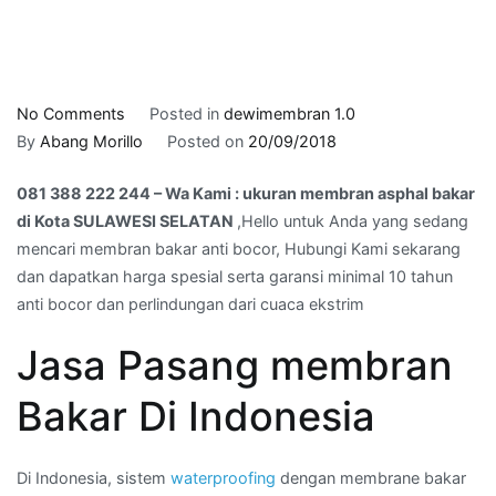
on
No Comments
Posted in
dewimembran 1.0
081
By
Abang Morillo
Posted on
20/09/2018
388
081 388 222 244 – Wa Kami : ukuran membran asphal bakar
222
di Kota SULAWESI SELATAN
,Hello untuk Anda yang sedang
244
mencari membran bakar anti bocor, Hubungi Kami sekarang
–
dan dapatkan harga spesial serta garansi minimal 10 tahun
Wa
anti bocor dan perlindungan dari cuaca ekstrim
Kami
:
Jasa Pasang membran
ukuran
membran
Bakar Di Indonesia
asphal
bakar
di
Di Indonesia, sistem
waterproofing
dengan membrane bakar