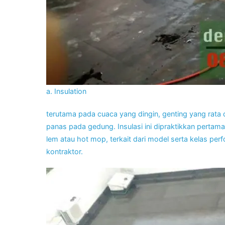
a. Insulation
terutama pada cuaca yang dingin, genting yang rata 
panas pada gedung. Insulasi ini dipraktikkan perta
lem atau hot mop, terkait dari model serta kelas pe
kontraktor.