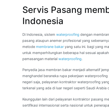
–
Servis Pasang memb
Wa
Kami
Indonesia
:
tukang
asphal
Di Indonesia, sistem
waterproofing
dengan membrane 
bakar
pasang ataupun anemer profesional yang sebenarnya
di
metode
membrane bakar
yang satu ini. bagi yang m
Kota
untuk memperhitungkan beberapa hal sesuai apakah m
SORONG
pemasangan material
waterproofing
.
Penyedia jasa membran bakar menjadi alternatif jemp
menghandel beraneka rupa pekerjaan waterproofing 
negeri saja, pelayanan kontraktor waterproofing yan
terkenal yang ada di luar negeri seperti Saudi Arabia 
Keunggulan lain dari pelayanan kontraktor pasang mem
sertifikasi internasional serta nasional untuk penera