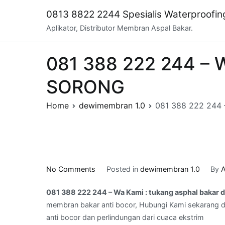
Skip
0813 8822 2244 Spesialis Waterproofi
to
Aplikator, Distributor Membran Aspal Bakar.
content
081 388 222 244 – W
SORONG
Home
dewimembran 1.0
081 388 222 244 
on
No Comments
Posted in
dewimembran 1.0
By
A
081
081 388 222 244 – Wa Kami : tukang asphal bakar
388
membran bakar anti bocor, Hubungi Kami sekarang da
222
anti bocor dan perlindungan dari cuaca ekstrim
244