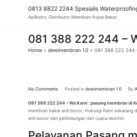
Skip
0813 8822 2244 Spesialis Waterproofi
to
Aplikator, Distributor Membran Aspal Bakar.
content
081 388 222 244 – 
Home
dewimembran 1.0
081 388 222 244 
on
No Comments
Posted in
dewimembran 1.0
By
A
081
081 388 222 244 – Wa Kami : pasang membran di
388
membran bakar anti bocor, Hubungi Kami sekarang da
222
anti bocor dan perlindungan dari cuaca ekstrim
244
–
Pelayanan Pasang m
Wa