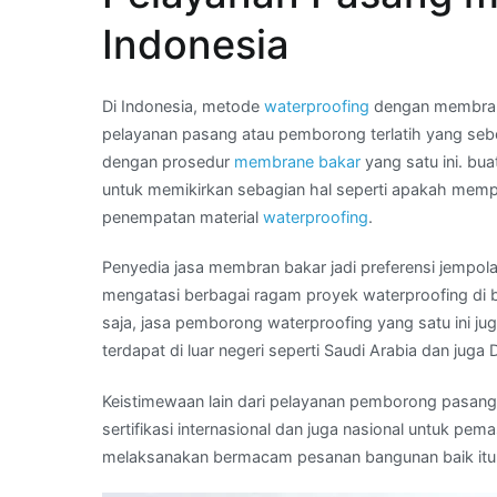
Kami
Indonesia
:
pasang
membran
Di Indonesia, metode
waterproofing
dengan membrane
di
pelayanan pasang atau pemborong terlatih yang seb
Kota
dengan prosedur
membrane bakar
yang satu ini. bu
AMBON
untuk memikirkan sebagian hal seperti apakah mempu
penempatan material
waterproofing
.
Penyedia jasa membran bakar jadi preferensi jempol
mengatasi berbagai ragam proyek waterproofing di 
saja, jasa pemborong waterproofing yang satu ini j
terdapat di luar negeri seperti Saudi Arabia dan juga 
Keistimewaan lain dari pelayanan pemborong pasang 
sertifikasi internasional dan juga nasional untuk pe
melaksanakan bermacam pesanan bangunan baik itu l