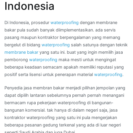
Indonesia
Kota
PETUKANGAN
SELATAN
Di Indonesia, prosedur
waterproofing
dengan membrane
bakar pula sudah banyak diimplementasikan. ada servis
pasang maupun kontraktor berpengalaman yang memang
bergelut di bidang
waterproofing
salah satunya dengan teknik
membrane bakar
yang satu ini. buat yang ingin memilih jasa
pemborong
waterproofing
maka mesti untuk mengingat
beberapa keadaan semacam apakah memiliki reputasi yang
positif serta lisensi untuk penerapan material
waterproofing
.
Penyedia jasa membran bakar menjadi pilihan jempolan yang
dapat dipilih lantaran sebelumnya pernah pernah menangani
bermacam rupa pekerjaan waterproofing di bangunan-
bangunan komersial. tak hanya di dalam negeri saja, jasa
kontraktor waterproofing yang satu ini pula mengerjakan
beberapa pesanan gedung terkenal yang ada di luar negeri
seperti Saudi Arabia dan juga Dubai.