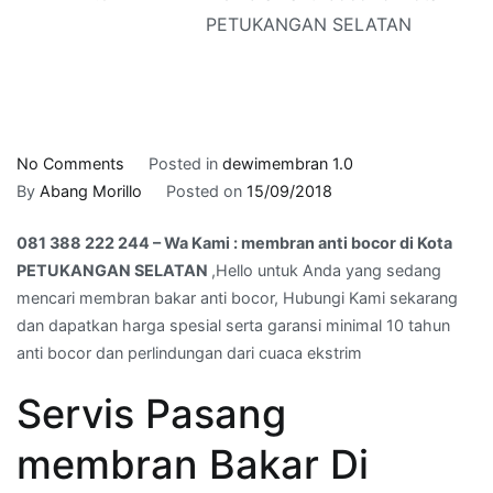
PETUKANGAN SELATAN
on
No Comments
Posted in
dewimembran 1.0
081
By
Abang Morillo
Posted on
15/09/2018
388
081 388 222 244 – Wa Kami : membran anti bocor di Kota
222
PETUKANGAN SELATAN
,Hello untuk Anda yang sedang
244
mencari membran bakar anti bocor, Hubungi Kami sekarang
–
dan dapatkan harga spesial serta garansi minimal 10 tahun
Wa
anti bocor dan perlindungan dari cuaca ekstrim
Kami
:
Servis Pasang
membran
anti
membran Bakar Di
bocor
di