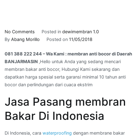
on
No Comments
Posted in
dewimembran 1.0
081
By
Abang Morillo
Posted on
11/05/2018
388
081 388 222 244 – Wa Kami : membran anti bocor di Daerah
222
BANJARMASIN
,Hello untuk Anda yang sedang mencari
244
membran bakar anti bocor, Hubungi Kami sekarang dan
–
dapatkan harga spesial serta garansi minimal 10 tahun anti
Wa
bocor dan perlindungan dari cuaca ekstrim
Kami
:
Jasa Pasang membran
membran
anti
Bakar Di Indonesia
bocor
di
Daerah
Di Indonesia, cara
waterproofing
dengan membrane bakar