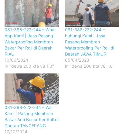
081-388-222-244 – What
081-388-222-244 –
App Kami | Jasa Pasang
hubungi Kami | Jasa
Waterproofing Membran
Pasang Membran
Bakar Per Roll di Daerah
Waterproofing Per Roll di
RIAU
Daerah JAWA TIMUR
10/06/2024
05/04/2023
In "dewa 200 kta v8 1.0"
In "dewa 200 kta v8 1.0"
081-388-222-244 – Wa
Kami | Pasang Membran
Bakar Anti Bocor Per Roll di
Daerah TANGERANG
17/10/2024