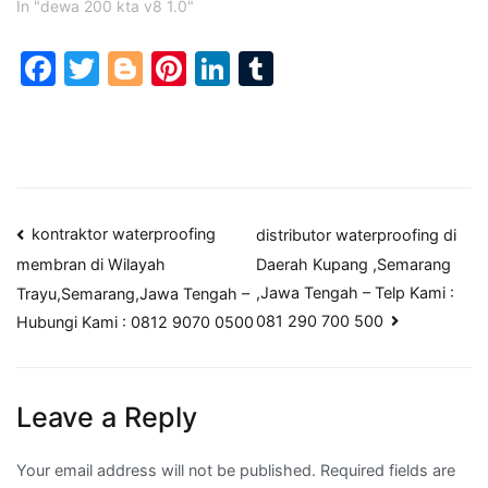
In "dewa 200 kta v8 1.0"
Facebook
Twitter
Blogger
Pinterest
LinkedIn
Tumblr
Post
kontraktor waterproofing
distributor waterproofing di
Daerah Kupang ,Semarang
membran di Wilayah
navigation
,Jawa Tengah – Telp Kami :
Trayu,Semarang,Jawa Tengah –
081 290 700 500
Hubungi Kami : 0812 9070 0500
Leave a Reply
Your email address will not be published.
Required fields are