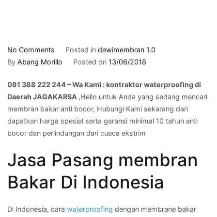
on
No Comments
Posted in
dewimembran 1.0
081
By
Abang Morillo
Posted on
13/06/2018
388
081 388 222 244 – Wa Kami : kontraktor waterproofing di
222
Daerah JAGAKARSA
,Hello untuk Anda yang sedang mencari
244
membran bakar anti bocor, Hubungi Kami sekarang dan
–
dapatkan harga spesial serta garansi minimal 10 tahun anti
Wa
bocor dan perlindungan dari cuaca ekstrim
Kami
:
Jasa Pasang membran
kontraktor
waterproofing
Bakar Di Indonesia
di
Daerah
JAGAKARSA
Di Indonesia, cara
waterproofing
dengan membrane bakar