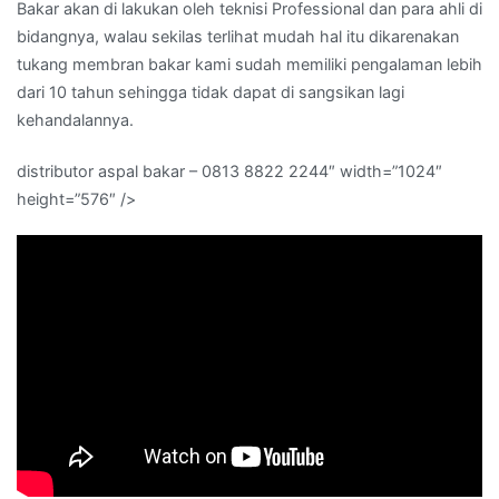
Bakar akan di lakukan oleh teknisi Professional dan para ahli di
bidangnya, walau sekilas terlihat mudah hal itu dikarenakan
tukang membran bakar kami sudah memiliki pengalaman lebih
dari 10 tahun sehingga tidak dapat di sangsikan lagi
kehandalannya.
distributor aspal bakar – 0813 8822 2244″ width=”1024″
height=”576″ />