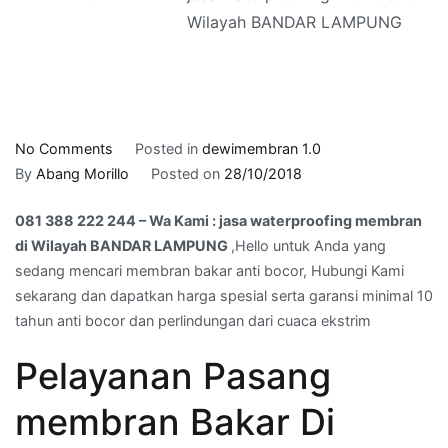
Wilayah BANDAR LAMPUNG
on
No Comments
Posted in
dewimembran 1.0
081
By
Abang Morillo
Posted on
28/10/2018
388
081 388 222 244 – Wa Kami : jasa waterproofing membran
222
di Wilayah BANDAR LAMPUNG
,Hello untuk Anda yang
244
sedang mencari membran bakar anti bocor, Hubungi Kami
–
sekarang dan dapatkan harga spesial serta garansi minimal 10
Wa
tahun anti bocor dan perlindungan dari cuaca ekstrim
Kami
:
Pelayanan Pasang
jasa
waterproofing
membran Bakar Di
membran
di