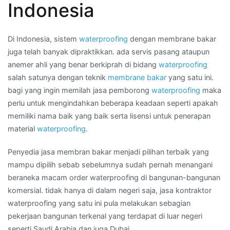
Indonesia
Wilayah
BANDAR
LAMPUNG
Di Indonesia, sistem
waterproofing
dengan membrane bakar
juga telah banyak dipraktikkan. ada servis pasang ataupun
anemer ahli yang benar berkiprah di bidang
waterproofing
salah satunya dengan teknik
membrane bakar
yang satu ini.
bagi yang ingin memilah jasa pemborong
waterproofing
maka
perlu untuk mengindahkan beberapa keadaan seperti apakah
memiliki nama baik yang baik serta lisensi untuk penerapan
material
waterproofing
.
Penyedia jasa membran bakar menjadi pilihan terbaik yang
mampu dipilih sebab sebelumnya sudah pernah menangani
beraneka macam order waterproofing di bangunan-bangunan
komersial. tidak hanya di dalam negeri saja, jasa kontraktor
waterproofing yang satu ini pula melakukan sebagian
pekerjaan bangunan terkenal yang terdapat di luar negeri
seperti Saudi Arabia dan juga Dubai.