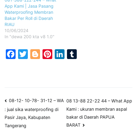
App Kami | Jasa Pasang
Waterproofing Membran
Bakar Per Roll di Daerah
RIAU
10/06/2024
In "dewa 200 kta v8 1.0"
Facebook
Twitter
Blogger
Pinterest
LinkedIn
Tumblr
Post
08-12- 10-78- 31-12 – WA
08 13-88 22-22 44 – What App
Kami : ukuran membran aspal
: jual sika waterproofing di
navigation
bakar di Daerah PAPUA
Pasir Jaya, Kabupaten
BARAT
Tangerang