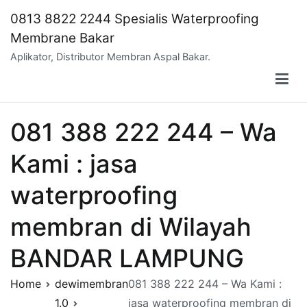
Skip
0813 8822 2244 Spesialis Waterproofing
to
Membrane Bakar
content
Aplikator, Distributor Membran Aspal Bakar.
081 388 222 244 – Wa
Kami : jasa
waterproofing
membran di Wilayah
BANDAR LAMPUNG
Home
dewimembran
081 388 222 244 – Wa Kami :
1.0
jasa waterproofing membran di