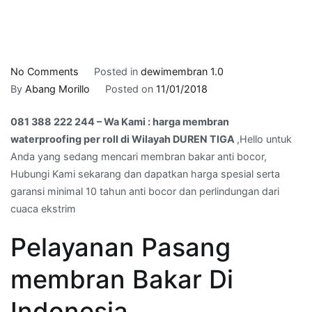
on
No Comments
Posted in
dewimembran 1.0
081
By
Abang Morillo
Posted on
11/01/2018
388
081 388 222 244 – Wa Kami : harga membran
222
waterproofing per roll di Wilayah DUREN TIGA
,Hello untuk
244
Anda yang sedang mencari membran bakar anti bocor,
–
Hubungi Kami sekarang dan dapatkan harga spesial serta
Wa
garansi minimal 10 tahun anti bocor dan perlindungan dari
Kami
cuaca ekstrim
:
harga
Pelayanan Pasang
membran
waterproofing
membran Bakar Di
per
roll
Indonesia