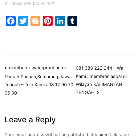
In "dewa 200 kta v8 1.0"
Facebook
Twitter
Blogger
Pinterest
LinkedIn
Tumblr
Post
distributor waterproofing di
081 388 222 244 – Wa
Kami : membran aspal di
Daerah Padaan,Semarang,Jawa
navigation
Wilayah KALIMANTAN
Tengah – Telp Kami : 08 12 90 70
TENGAH
05 00
Leave a Reply
Your email address will not be published.
Required fields are