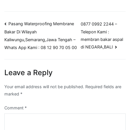
Post
Pasang Waterproofing Membrane
0877 0992 2244 –
Telepon Kami :
Bakar Di Wilayah
navigation
membran bakar aspal
Kaliwungu,Semarang,Jawa Tengah –
di NEGARA,BALI
Whats App Kami : 08 12 90 70 05 00
Leave a Reply
Your email address will not be published.
Required fields are
marked
*
Comment
*