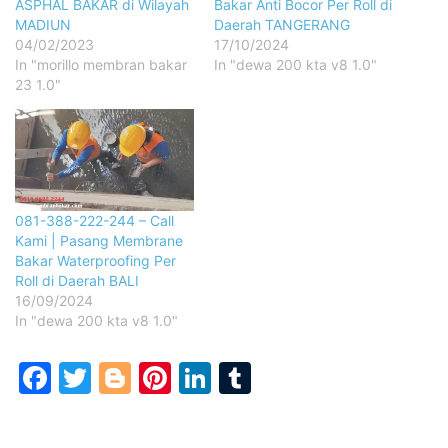
ASPHAL BAKAR di Wilayah
Bakar Anti Bocor Per Roll di
MADIUN
Daerah TANGERANG
04/02/2023
17/10/2024
In "morillo membran bakar
In "dewa 200 kta v8 1.0"
23 1.0"
081-388-222-244 – Call
Kami | Pasang Membrane
Bakar Waterproofing Per
Roll di Daerah BALI
16/09/2024
In "dewa 200 kta v8 1.0"
Facebook
Twitter
Blogger
Pinterest
LinkedIn
Tumblr