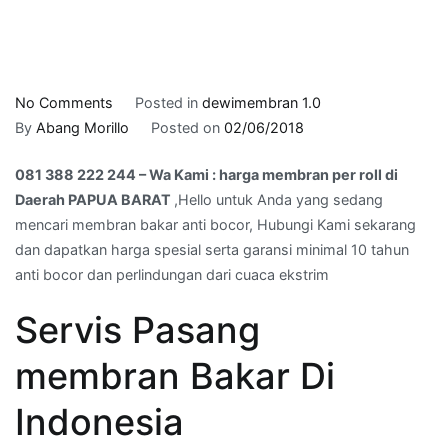
on
No Comments
Posted in
dewimembran 1.0
081
By
Abang Morillo
Posted on
02/06/2018
388
081 388 222 244 – Wa Kami : harga membran per roll di
222
Daerah PAPUA BARAT
,Hello untuk Anda yang sedang
244
mencari membran bakar anti bocor, Hubungi Kami sekarang
–
dan dapatkan harga spesial serta garansi minimal 10 tahun
Wa
anti bocor dan perlindungan dari cuaca ekstrim
Kami
:
Servis Pasang
harga
membran
membran Bakar Di
per
roll
Indonesia
di