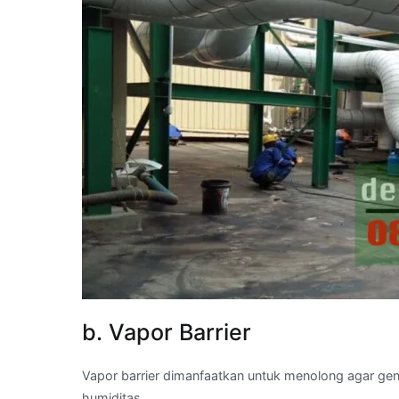
b. Vapor Barrier
Vapor barrier dimanfaatkan untuk menolong agar g
humiditas.