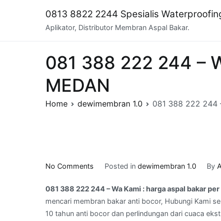
Skip
0813 8822 2244 Spesialis Waterproofi
to
Aplikator, Distributor Membran Aspal Bakar.
content
081 388 222 244 – Wa
MEDAN
Home
dewimembran 1.0
081 388 222 244 –
on
No Comments
Posted in
dewimembran 1.0
By
A
081
081 388 222 244 – Wa Kami : harga aspal bakar per
388
mencari membran bakar anti bocor, Hubungi Kami sek
222
10 tahun anti bocor dan perlindungan dari cuaca ekst
244