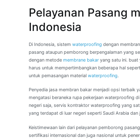
–
Pelayanan Pasang m
Wa
Kami
Indonesia
:
harga
aspal
Di Indonesia, sistem
waterproofing
dengan membrane 
bakar
pasang ataupun pemborong berpengalaman yang seb
per
dengan metode
membrane bakar
yang satu ini. bua
roll
harus untuk mempertimbangkan beberapa hal sepert
di
untuk pemasangan material
waterproofing
.
Kota
Penyedia jasa membran bakar menjadi opsi terbaik ya
MEDAN
mengatasi beraneka rupa pekerjaan waterproofing d
negeri saja, servis kontraktor waterproofing yang s
yang terdapat di luar negeri seperti Saudi Arabia dan 
Keistimewaan lain dari pelayanan pemborong pasang
sertifikasi internasional dan juga nasional untuk pen