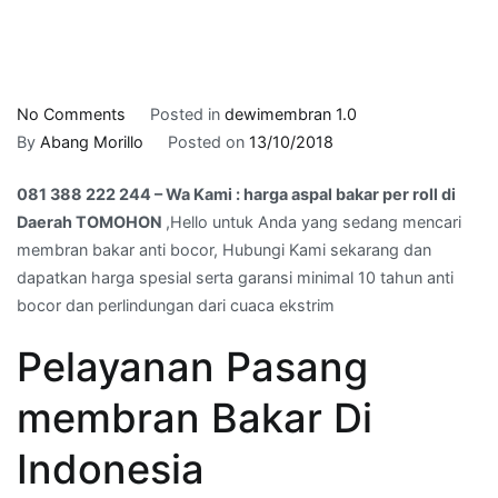
on
No Comments
Posted in
dewimembran 1.0
081
By
Abang Morillo
Posted on
13/10/2018
388
081 388 222 244 – Wa Kami : harga aspal bakar per roll di
222
Daerah TOMOHON
,Hello untuk Anda yang sedang mencari
244
membran bakar anti bocor, Hubungi Kami sekarang dan
–
dapatkan harga spesial serta garansi minimal 10 tahun anti
Wa
bocor dan perlindungan dari cuaca ekstrim
Kami
:
Pelayanan Pasang
harga
aspal
membran Bakar Di
bakar
per
Indonesia
roll