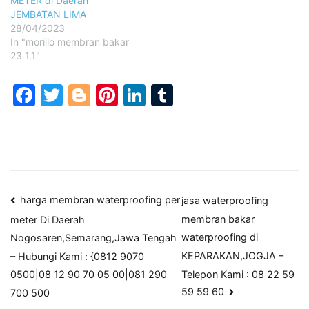
METER di Daerah
JEMBATAN LIMA
28/04/2023
In "morillo membran bakar
23 1.1"
Facebook
Twitter
Blogger
Pinterest
LinkedIn
Tumblr
Post
harga membran waterproofing per
jasa waterproofing
membran bakar
meter Di Daerah
navigation
waterproofing di
Nogosaren,Semarang,Jawa Tengah
KEPARAKAN,JOGJA –
– Hubungi Kami : {0812 9070
Telepon Kami : 08 22 59
0500|08 12 90 70 05 00|081 290
59 59 60
700 500