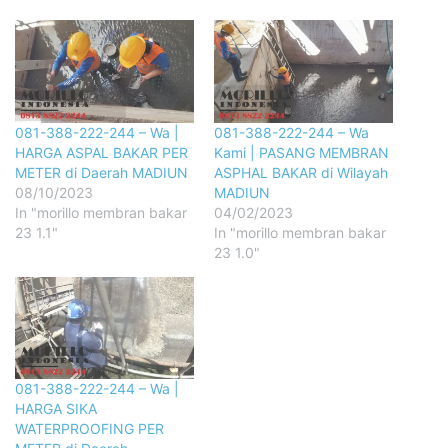
081-388-222-244 – Wa |
081-388-222-244 – Wa
HARGA ASPAL BAKAR PER
Kami | PASANG MEMBRAN
METER di Daerah MADIUN
ASPHAL BAKAR di Wilayah
08/10/2023
MADIUN
In "morillo membran bakar
04/02/2023
23 1.1"
In "morillo membran bakar
23 1.0"
081-388-222-244 – Wa |
HARGA SIKA
WATERPROOFING PER