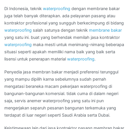
Daerah
Di Indonesia, teknik
waterproofing
dengan membrane bakar
BINJAI
juga telah banyak diterapkan. ada pelayanan pasang atau
kontraktor profesional yang sungguh berkecimpung di bidang
waterproofing
salah satunya dengan teknik
membrane bakar
yang satu ini. buat yang berhendak memilah jasa kontraktor
waterproofing
maka mesti untuk menimang-nimang beberapa
situasi seperti apakah memiliki nama baik yang baik serta
lisensi untuk penerapan material
waterproofing
.
Penyedia jasa membran bakar menjadi preferensi terunggul
yang mampu dipilih karna sebelumnya sudah pernah
mengatasi beraneka macam pekerjaan waterproofing di
bangunan-bangunan komersial. tidak cuma di dalam negeri
saja, servis anemer waterproofing yang satu ini pun
mengerjakan separuh pesanan bangunan terkemuka yang
terdapat di luar negeri seperti Saudi Arabia serta Dubai.
Keistimewaan lain dari jasa kontraktor pasang membran bakar