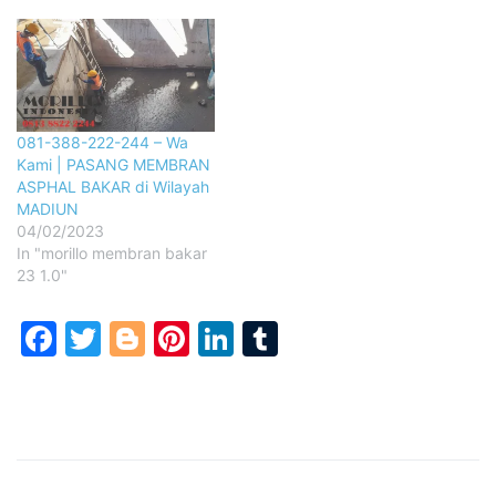
081-388-222-244 – Wa
Kami | PASANG MEMBRAN
ASPHAL BAKAR di Wilayah
MADIUN
04/02/2023
In "morillo membran bakar
23 1.0"
Facebook
Twitter
Blogger
Pinterest
LinkedIn
Tumblr