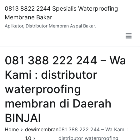
Skip
0813 8822 2244 Spesialis Waterproofing
to
Membrane Bakar
content
Aplikator, Distributor Membran Aspal Bakar.
081 388 222 244 – Wa
Kami : distributor
waterproofing
membran di Daerah
BINJAI
Home
dewimembran
081 388 222 244 – Wa Kami :
1.0
distributor waterproofing