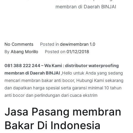
membran di Daerah BINJAI
on
No Comments
Posted in
dewimembran 1.0
081
By
Abang Morillo
Posted on
01/12/2018
388
081 388 222 244 – Wa Kami : distributor waterproofing
222
membran di Daerah BINJAI
,Hello untuk Anda yang sedang
244
mencari membran bakar anti bocor, Hubungi Kami sekarang
–
dan dapatkan harga spesial serta garansi minimal 10 tahun
Wa
anti bocor dan perlindungan dari cuaca ekstrim
Kami
:
Jasa Pasang membran
distributor
waterproofing
Bakar Di Indonesia
membran
di