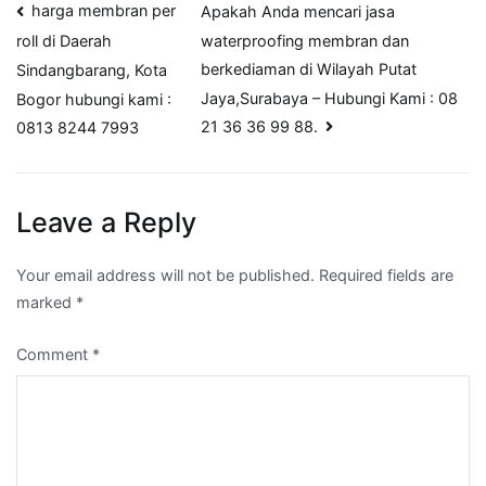
Post
harga membran per
Apakah Anda mencari jasa
waterproofing membran dan
roll di Daerah
navigation
berkediaman di Wilayah Putat
Sindangbarang, Kota
Jaya,Surabaya – Hubungi Kami : 08
Bogor hubungi kami :
21 36 36 99 88.
0813 8244 7993
Leave a Reply
Your email address will not be published.
Required fields are
marked
*
Comment
*