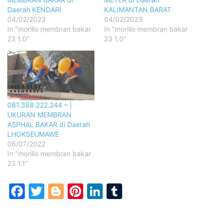
Daerah KENDARI
KALIMANTAN BARAT
04/02/2023
04/02/2023
In "morillo membran bakar
In "morillo membran bakar
23 1.0"
23 1.0"
081.388.222.244 – |
UKURAN MEMBRAN
ASPHAL BAKAR di Daerah
LHOKSEUMAWE
06/07/2022
In "morillo membran bakar
23 1.1"
Facebook
Twitter
Blogger
Pinterest
LinkedIn
Tumblr