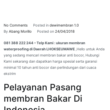
on
No Comments
Posted in
dewimembran 1.0
081
By
Abang Morillo
Posted on
24/04/2018
388
081 388 222 244 – Telp Kami : ukuran membran
222
waterproofing di Daerah LHOKSEUMAWE
,Hello untuk Anda
244
yang sedang mencari membran bakar anti bocor, Hubungi
–
Kami sekarang dan dapatkan harga spesial serta garansi
Telp
minimal 10 tahun anti bocor dan perlindungan dari cuaca
Kami
ekstrim
:
ukuran
Pelayanan Pasang
membran
waterproofing
membran Bakar Di
di
Daerah
Indonesia