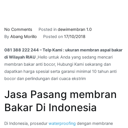
on
No Comments
Posted in
dewimembran 1.0
081
By
Abang Morillo
Posted on
17/10/2018
388
081 388 222 244 – Telp Kami : ukuran membran aspal bakar
222
di Wilayah RIAU
,Hello untuk Anda yang sedang mencari
244
membran bakar anti bocor, Hubungi Kami sekarang dan
–
dapatkan harga spesial serta garansi minimal 10 tahun anti
Telp
bocor dan perlindungan dari cuaca ekstrim
Kami
:
Jasa Pasang membran
ukuran
membran
Bakar Di Indonesia
aspal
bakar
di
Di Indonesia, prosedur
waterproofing
dengan membrane