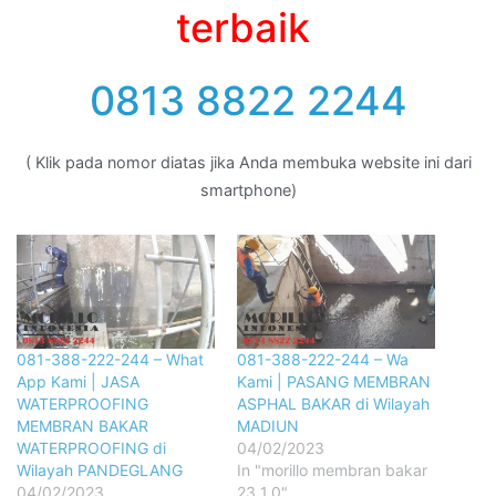
terbaik
0813 8822 2244
( Klik pada nomor diatas jika Anda membuka website ini dari
smartphone)
081-388-222-244 – What
081-388-222-244 – Wa
App Kami | JASA
Kami | PASANG MEMBRAN
WATERPROOFING
ASPHAL BAKAR di Wilayah
MEMBRAN BAKAR
MADIUN
WATERPROOFING di
04/02/2023
Wilayah PANDEGLANG
In "morillo membran bakar
04/02/2023
23 1.0"