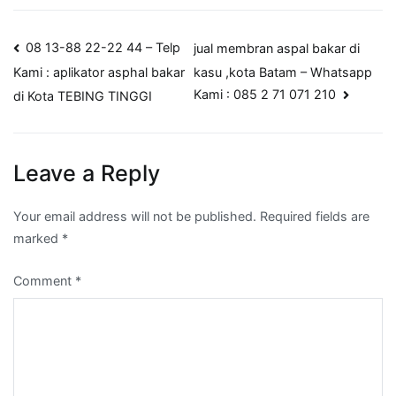
Post
08 13-88 22-22 44 – Telp
jual membran aspal bakar di
kasu ,kota Batam – Whatsapp
Kami : aplikator asphal bakar
navigation
Kami : 085 2 71 071 210
di Kota TEBING TINGGI
Leave a Reply
Your email address will not be published.
Required fields are
marked
*
Comment
*