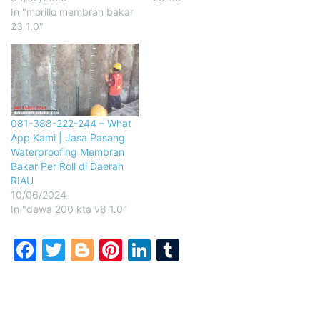
In "morillo membran bakar
23 1.0"
081-388-222-244 – What
App Kami | Jasa Pasang
Waterproofing Membran
Bakar Per Roll di Daerah
RIAU
10/06/2024
In "dewa 200 kta v8 1.0"
Facebook
Twitter
Blogger
Pinterest
LinkedIn
Tumblr