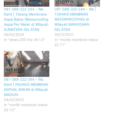
081-388-222-244 – Wa
081-388-222-244 – Wa |
Kami | Tukang Membrane
TUKANG MEMBRAN
Aspal Bakar Waterproofing
WATERPROOFING di
Aspal Per Meter di Wilayah
Wilayah MANGGARAI
SUMATERA SELATAN
SELATAN
09/02/2024
30/12/2021
In "dewa 200 kta v8 1.0"
In "morillo membran bakar
23 1.1"
081-388-222-244 – Wa
Kami | PASANG MEMBRAN
ASPHAL BAKAR di Wilayah
MADIUN
04/02/2023
In "morillo membran bakar
23 1.0"