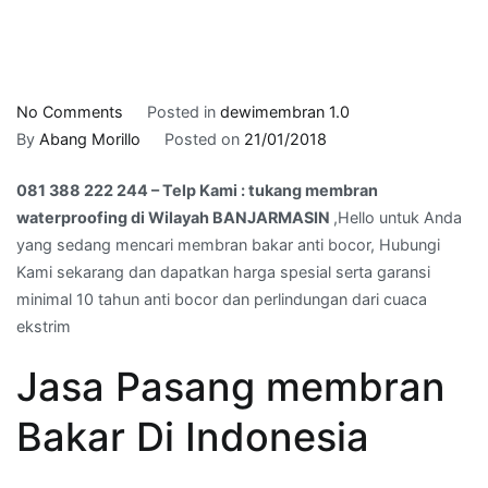
on
No Comments
Posted in
dewimembran 1.0
081
By
Abang Morillo
Posted on
21/01/2018
388
081 388 222 244 – Telp Kami : tukang membran
222
waterproofing di Wilayah BANJARMASIN
,Hello untuk Anda
244
yang sedang mencari membran bakar anti bocor, Hubungi
–
Kami sekarang dan dapatkan harga spesial serta garansi
Telp
minimal 10 tahun anti bocor dan perlindungan dari cuaca
Kami
ekstrim
:
tukang
Jasa Pasang membran
membran
waterproofing
Bakar Di Indonesia
di
Wilayah