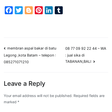
Facebook
Twitter
Blogger
Pinterest
LinkedIn
Tumblr
Post
membran aspal bakar di batu
08 77 09 92 22 44 – WA
: jual sika di
Legong ,kota Batam – telepon :
navigation
TABANAN,BALI
085271071210
Leave a Reply
Your email address will not be published.
Required fields are
marked
*