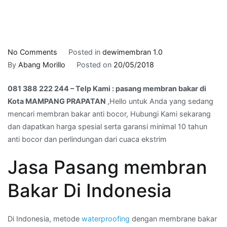
on
No Comments
Posted in
dewimembran 1.0
081
By
Abang Morillo
Posted on
20/05/2018
388
081 388 222 244 – Telp Kami : pasang membran bakar di
222
Kota MAMPANG PRAPATAN
,Hello untuk Anda yang sedang
244
mencari membran bakar anti bocor, Hubungi Kami sekarang
–
dan dapatkan harga spesial serta garansi minimal 10 tahun
Telp
anti bocor dan perlindungan dari cuaca ekstrim
Kami
:
Jasa Pasang membran
pasang
membran
Bakar Di Indonesia
bakar
di
Kota
Di Indonesia, metode
waterproofing
dengan membrane bakar