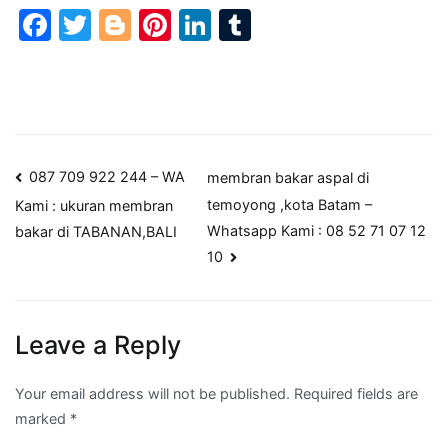
Facebook
Twitter
Blogger
Pinterest
LinkedIn
Tumblr
Post
087 709 922 244 – WA
membran bakar aspal di
temoyong ,kota Batam –
Kami : ukuran membran
navigation
Whatsapp Kami : 08 52 71 07 12
bakar di TABANAN,BALI
10
Leave a Reply
Your email address will not be published.
Required fields are
marked
*