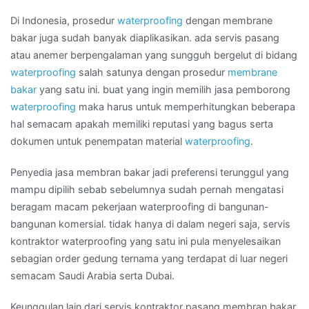
Wilayah
JATI
Di Indonesia, prosedur
waterproofing
dengan membrane
PADANG
bakar juga sudah banyak diaplikasikan. ada servis pasang
atau anemer berpengalaman yang sungguh bergelut di bidang
waterproofing
salah satunya dengan prosedur
membrane
bakar
yang satu ini. buat yang ingin memilih jasa pemborong
waterproofing
maka harus untuk memperhitungkan beberapa
hal semacam apakah memiliki reputasi yang bagus serta
dokumen untuk penempatan material
waterproofing
.
Penyedia jasa membran bakar jadi preferensi terunggul yang
mampu dipilih sebab sebelumnya sudah pernah mengatasi
beragam macam pekerjaan waterproofing di bangunan-
bangunan komersial. tidak hanya di dalam negeri saja, servis
kontraktor waterproofing yang satu ini pula menyelesaikan
sebagian order gedung ternama yang terdapat di luar negeri
semacam Saudi Arabia serta Dubai.
Keunggulan lain dari servis kontraktor pasang membran bakar