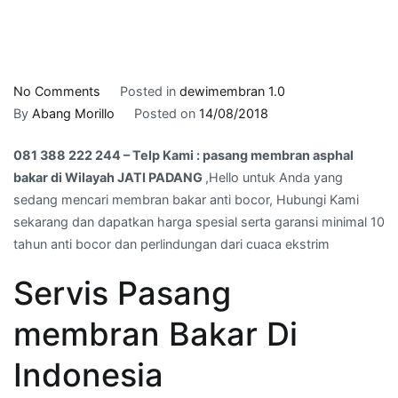
on
No Comments
Posted in
dewimembran 1.0
081
By
Abang Morillo
Posted on
14/08/2018
388
081 388 222 244 – Telp Kami : pasang membran asphal
222
bakar di Wilayah JATI PADANG
,Hello untuk Anda yang
244
sedang mencari membran bakar anti bocor, Hubungi Kami
–
sekarang dan dapatkan harga spesial serta garansi minimal 10
Telp
tahun anti bocor dan perlindungan dari cuaca ekstrim
Kami
:
Servis Pasang
pasang
membran
membran Bakar Di
asphal
bakar
Indonesia
di