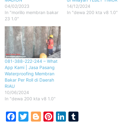
04/02/2023
14/12/2024
In "morillo membran bakar
In "dewa 200 kta v8 1.0"
23 1.0"
081-388-222-244 – What
App Kami | Jasa Pasang
Waterproofing Membran
Bakar Per Roll di Daerah
RIAU
10/06/2024
In "dewa 200 kta v8 1.0"
Facebook
Twitter
Blogger
Pinterest
LinkedIn
Tumblr