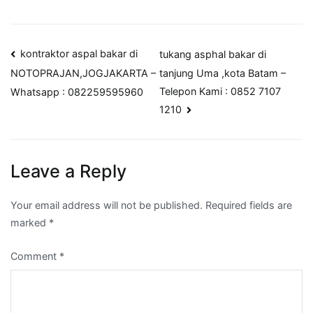
Post
kontraktor aspal bakar di
tukang asphal bakar di
tanjung Uma ,kota Batam –
NOTOPRAJAN,JOGJAKARTA –
navigation
Telepon Kami : 0852 7107
Whatsapp : 082259595960
1210
Leave a Reply
Your email address will not be published.
Required fields are
marked
*
Comment
*