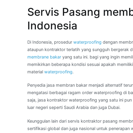
–
Servis Pasang memb
Telp
Kami
Indonesia
:
membran
aspal
Di Indonesia, prosedur
waterproofing
dengan membran
waterproofing
ataupun kontraktor terlatih yang sungguh bergerak 
di
membrane bakar
yang satu ini. bagi yang ingin memi
Kota
memikirkan beberapa kondisi sesuai apakah memiliki
SURAKARTA
material
waterproofing
.
Penyedia jasa membran bakar menjadi alternatif teru
mengatasi berbagai ragam order waterproofing di ba
saja, jasa kontraktor waterproofing yang satu ini 
luar negeri seperti Saudi Arabia dan juga Dubai.
Keunggulan lain dari servis kontraktor pasang membr
sertifikasi global dan juga nasional untuk penerapan