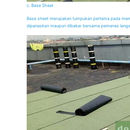
c. Base Sheet
Base sheet merupakan tumpukan pertama pada membr
dipanaskan maupun dibakar bersama pemanas langs