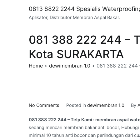
Skip
0813 8822 2244 Spesialis Waterproofi
to
Aplikator, Distributor Membran Aspal Bakar.
content
081 388 222 244 – T
Kota SURAKARTA
Home
dewimembran 1.0
081 388 222 244 
on
No Comments
Posted in
dewimembran 1.0
By
A
081
081 388 222 244 – Telp Kami : membran aspal wa
388
sedang mencari membran bakar anti bocor, Hubungi 
222
minimal 10 tahun anti bocor dan perlindungan dari cu
244