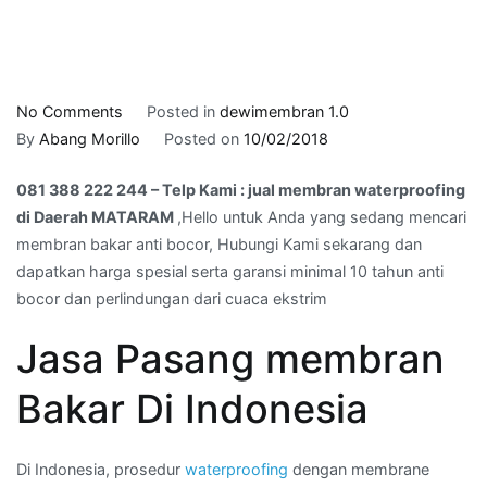
on
No Comments
Posted in
dewimembran 1.0
081
By
Abang Morillo
Posted on
10/02/2018
388
081 388 222 244 – Telp Kami : jual membran waterproofing
222
di Daerah MATARAM
,Hello untuk Anda yang sedang mencari
244
membran bakar anti bocor, Hubungi Kami sekarang dan
–
dapatkan harga spesial serta garansi minimal 10 tahun anti
Telp
bocor dan perlindungan dari cuaca ekstrim
Kami
:
Jasa Pasang membran
jual
membran
Bakar Di Indonesia
waterproofing
di
Daerah
Di Indonesia, prosedur
waterproofing
dengan membrane