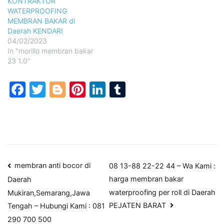
KONTRAKTOR
WATERPROOFING
MEMBRAN BAKAR di
Daerah KENDARI
04/02/2023
In "morillo membran bakar
23 1.0"
Facebook
Twitter
Blogger
Pinterest
LinkedIn
Tumblr
Post
membran anti bocor di
08 13-88 22-22 44 – Wa Kami :
harga membran bakar
Daerah
navigation
waterproofing per roll di Daerah
Mukiran,Semarang,Jawa
PEJATEN BARAT
Tengah – Hubungi Kami : 081
290 700 500