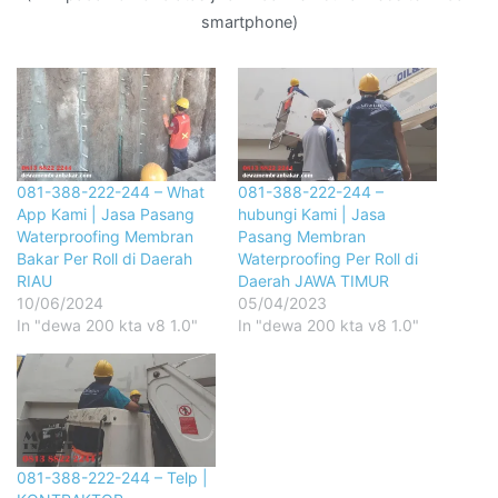
smartphone)
081-388-222-244 – What
081-388-222-244 –
App Kami | Jasa Pasang
hubungi Kami | Jasa
Waterproofing Membran
Pasang Membran
Bakar Per Roll di Daerah
Waterproofing Per Roll di
RIAU
Daerah JAWA TIMUR
10/06/2024
05/04/2023
In "dewa 200 kta v8 1.0"
In "dewa 200 kta v8 1.0"
081-388-222-244 – Telp |