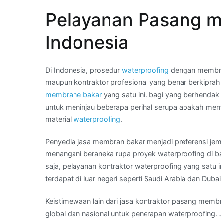
–
Pelayanan Pasang m
Telp
Kami
Indonesia
:
jual
membran
Di Indonesia, prosedur
waterproofing
dengan membran
aspal
maupun kontraktor profesional yang benar berkiprah
bakar
membrane bakar
yang satu ini. bagi yang berhenda
di
untuk meninjau beberapa perihal serupa apakah mem
Wilayah
material
waterproofing
.
KEBON
Penyedia jasa membran bakar menjadi preferensi jem
BARU
menangani beraneka rupa proyek waterproofing di b
saja, pelayanan kontraktor waterproofing yang satu 
terdapat di luar negeri seperti Saudi Arabia dan Dubai
Keistimewaan lain dari jasa kontraktor pasang membran
global dan nasional untuk penerapan waterproofing. 