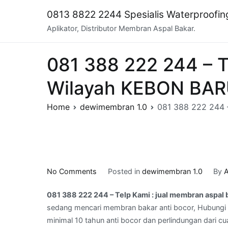
Skip
0813 8822 2244 Spesialis Waterproofi
to
Aplikator, Distributor Membran Aspal Bakar.
content
081 388 222 244 – T
Wilayah KEBON BA
Home
dewimembran 1.0
081 388 222 244 
on
No Comments
Posted in
dewimembran 1.0
By
A
081
081 388 222 244 – Telp Kami : jual membran aspa
388
sedang mencari membran bakar anti bocor, Hubungi 
222
minimal 10 tahun anti bocor dan perlindungan dari cu
244