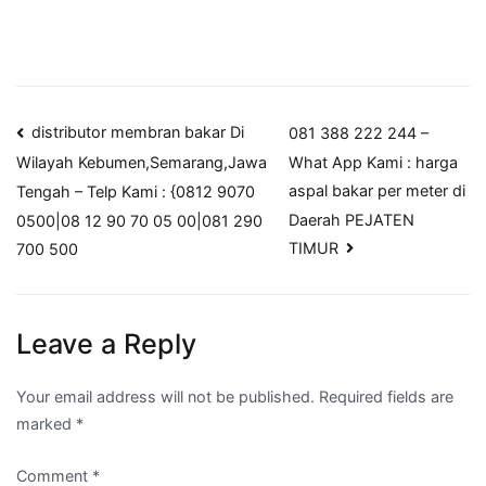
Post
distributor membran bakar Di
081 388 222 244 –
What App Kami : harga
Wilayah Kebumen,Semarang,Jawa
navigation
aspal bakar per meter di
Tengah – Telp Kami : {0812 9070
Daerah PEJATEN
0500|08 12 90 70 05 00|081 290
TIMUR
700 500
Leave a Reply
Your email address will not be published.
Required fields are
marked
*
Comment
*