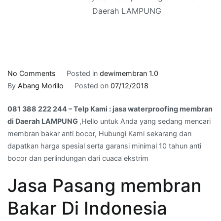
Daerah LAMPUNG
on
No Comments
Posted in
dewimembran 1.0
081
By
Abang Morillo
Posted on
07/12/2018
388
081 388 222 244 – Telp Kami : jasa waterproofing membran
222
di Daerah LAMPUNG
,Hello untuk Anda yang sedang mencari
244
membran bakar anti bocor, Hubungi Kami sekarang dan
–
dapatkan harga spesial serta garansi minimal 10 tahun anti
Telp
bocor dan perlindungan dari cuaca ekstrim
Kami
:
Jasa Pasang membran
jasa
waterproofing
Bakar Di Indonesia
membran
di