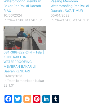
Waterproofing Membran
Pasang Membran
Bakar Per Roll di Daerah
Waterproofing Per Roll di
RIAU
Daerah JAWA TIMUR
10/06/2024
05/04/2023
In "dewa 200 kta v8 1.0"
In "dewa 200 kta v8 1.0"
081-388-222-244 – Telp |
KONTRAKTOR
WATERPROOFING
MEMBRAN BAKAR di
Daerah KENDARI
04/02/2023
In "morillo membran bakar
23 1.0"
Facebook
Twitter
Blogger
Pinterest
LinkedIn
Tumblr