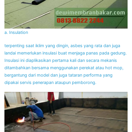
a. Insulation
terpenting saat iklim yang dingin, asbes yang rata dan juga
landai memerlukan insulasi buat menjaga panas pada gedung.
Insulasi ini diaplikasikan pertama kali dan secara mekanis
ditambahkan bersama menggunakan perekat atau hot mop,
bergantung dari model dan juga tataran performa yang
dipakai servis penerapan ataupun pemborong.