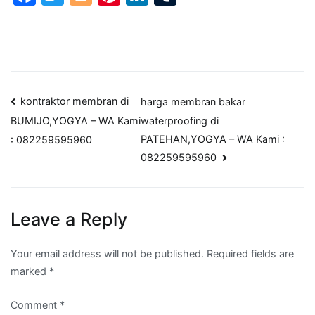
Post
kontraktor membran di
harga membran bakar
waterproofing di
BUMIJO,YOGYA – WA Kami
navigation
PATEHAN,YOGYA – WA Kami :
: 082259595960
082259595960
Leave a Reply
Your email address will not be published.
Required fields are
marked
*
Comment
*