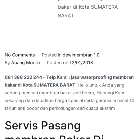
bakar di Kota SUMATERA
BARAT
on
No Comments
Posted in
dewimembran 1.0
081
By
Abang Morillo
Posted on
12/01/2018
388
081 388 222 244 – Telp Kami : jasa waterproofing membran
222
bakar di Kota SUMATERA BARAT
,Hello untuk Anda yang
244
sedang mencari membran bakar anti bocor, Hubungi Kami
–
sekarang dan dapatkan harga spesial serta garansi minimal 10
Telp
tahun anti bocor dan perlindungan dari cuaca ekstrim
Kami
:
Servis Pasang
jasa
waterproofing