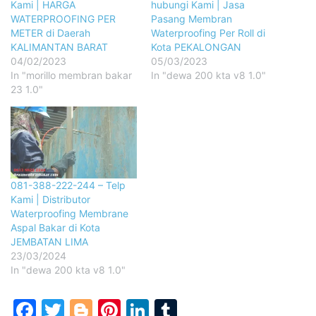
Kami | HARGA
hubungi Kami | Jasa
WATERPROOFING PER
Pasang Membran
METER di Daerah
Waterproofing Per Roll di
KALIMANTAN BARAT
Kota PEKALONGAN
04/02/2023
05/03/2023
In "morillo membran bakar
In "dewa 200 kta v8 1.0"
23 1.0"
081-388-222-244 – Telp
Kami | Distributor
Waterproofing Membrane
Aspal Bakar di Kota
JEMBATAN LIMA
23/03/2024
In "dewa 200 kta v8 1.0"
Facebook
Twitter
Blogger
Pinterest
LinkedIn
Tumblr