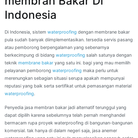
membran Bakar Di
membran
bakar
Indonesia
di
Kota
SUMATERA
Di Indonesia, sistem
waterproofing
dengan membrane bakar
BARAT
pula sudah banyak diimplementasikan. tersedia servis pasang
atau pemborong berpengalaman yang sebenarnya
berkecimpung di bidang
waterproofing
salah satunya dengan
teknik
membrane bakar
yang satu ini. bagi yang mau memilih
pelayanan pemborong
waterproofing
maka perlu untuk
merenungkan sebagian situasi serupa apakah mempunyai
reputasi yang baik serta sertifikat untuk pemasangan material
waterproofing
.
Penyedia jasa membran bakar jadi alternatif terunggul yang
dapat dipilih karena sebelumnya telah pernah menghandel
bermacam rupa proyek waterproofing di bangunan-bangunan
komersial. tak hanya di dalam negeri saja, jasa anemer