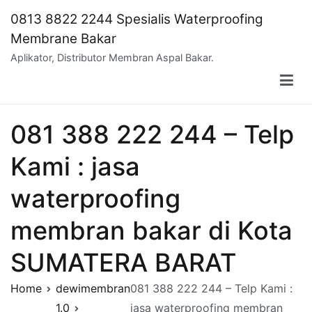
Skip
0813 8822 2244 Spesialis Waterproofing
to
Membrane Bakar
content
Aplikator, Distributor Membran Aspal Bakar.
081 388 222 244 – Telp
Kami : jasa
waterproofing
membran bakar di Kota
SUMATERA BARAT
Home
dewimembran
081 388 222 244 – Telp Kami :
1.0
jasa waterproofing membran