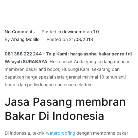
on
No Comments
Posted in
dewimembran 1.0
081
By
Abang Morillo
Posted on
21/08/2018
388
081 388 222 244 – Telp Kami : harga asphal bakar per roll di
222
Wilayah SURABAYA
,Hello untuk Anda yang sedang mencari
244
membran bakar anti bocor, Hubungi Kami sekarang dan
–
dapatkan harga spesial serta garansi minimal 10 tahun anti
Telp
bocor dan perlindungan dari cuaca ekstrim
Kami
:
Jasa Pasang membran
harga
asphal
Bakar Di Indonesia
bakar
per
roll
Di Indonesia, teknik
waterproofing
dengan membrane bakar