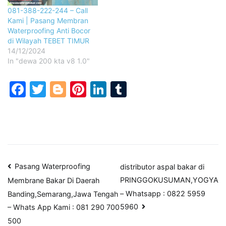
081-388-222-244 – Call
Kami | Pasang Membran
Waterproofing Anti Bocor
di Wilayah TEBET TIMUR
14/12/2024
In "dewa 200 kta v8 1.0"
Facebook
Twitter
Blogger
Pinterest
LinkedIn
Tumblr
Post
Pasang Waterproofing
distributor aspal bakar di
PRINGGOKUSUMAN,YOGYA
Membrane Bakar Di Daerah
navigation
– Whatsapp : 0822 5959
Banding,Semarang,Jawa Tengah
5960
– Whats App Kami : 081 290 700
500