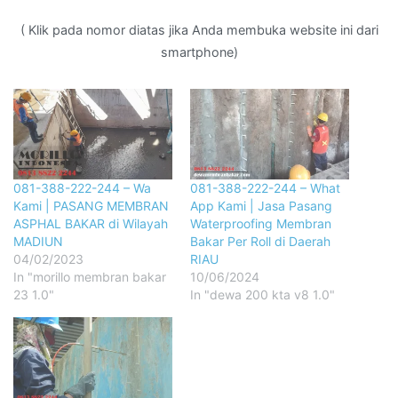
( Klik pada nomor diatas jika Anda membuka website ini dari
smartphone)
081-388-222-244 – Wa
081-388-222-244 – What
Kami | PASANG MEMBRAN
App Kami | Jasa Pasang
ASPHAL BAKAR di Wilayah
Waterproofing Membran
MADIUN
Bakar Per Roll di Daerah
04/02/2023
RIAU
In "morillo membran bakar
10/06/2024
23 1.0"
In "dewa 200 kta v8 1.0"